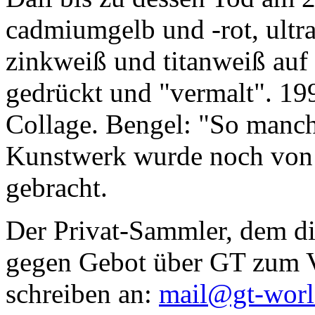
cadmiumgelb und -rot, ultr
zinkweiß und titanweiß auf d
gedrückt und "vermalt". 199
Collage. Bengel: "So manc
Kunstwerk wurde noch von Da
gebracht.
Der Privat-Sammler, dem die
gegen Gebot über GT zum Ve
schreiben an:
mail@gt-wor