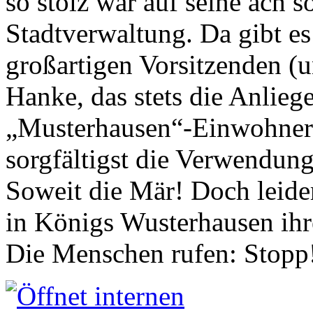
so stolz war auf seine ach s
Stadtverwaltung. Da gibt es
großartigen Vorsitzenden (
Hanke, das stets die Anlieg
„Musterhausen“-Einwohners
sorgfältigst die Verwendung
Soweit die Mär! Doch leider
in Königs Wusterhausen ih
Die Menschen rufen: Stopp