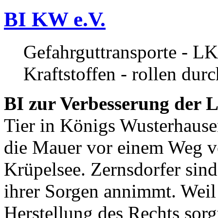
BI KW e.V.
Gefahrguttransporte - LK
Kraftstoffen - rollen dur
BI zur Verbesserung der L
Tier in Königs Wusterhause
die Mauer vor einem Weg v
Krüpelsee. Zernsdorfer sind 
ihrer Sorgen annimmt. Weil 
Herstellung des Rechts sor