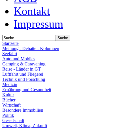
Kontakt
Impressum
Startseite
Meinung - Debatte - Kolumnen
Seefahrt
Auto und Mobiles
Camping & Caravaning
Reise - Länder in GT
Luftfahrt und Fliegerei
Technik und Forschung
Medizin
Ernährung und Gesundheit
Kultur
Bücher
Wirtschaft
Besondere Immobilien
Politik
Gesellschaft
Umwelt, Klima, Zukunft