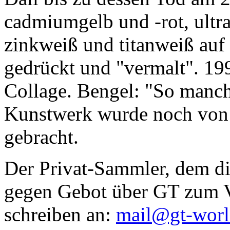
cadmiumgelb und -rot, ultr
zinkweiß und titanweiß auf d
gedrückt und "vermalt". 199
Collage. Bengel: "So manc
Kunstwerk wurde noch von Da
gebracht.
Der Privat-Sammler, dem die
gegen Gebot über GT zum Ve
schreiben an:
mail@gt-wor