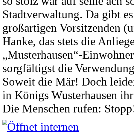
so stolz war auf seine ach s
Stadtverwaltung. Da gibt es
großartigen Vorsitzenden (
Hanke, das stets die Anlieg
„Musterhausen“-Einwohners
sorgfältigst die Verwendung
Soweit die Mär! Doch leider
in Königs Wusterhausen ih
Die Menschen rufen: Stopp