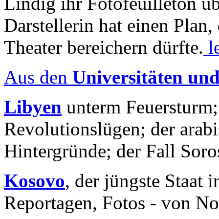
Lindig ihr Fotofeuilleton üb
Darstellerin hat einen Plan,
Theater bereichern dürfte.
l
Aus den
Universitäten un
Libyen
unterm Feuersturm;
Revolutionslügen; der arab
Hintergründe; der Fall Sor
Kosovo
, der jüngste Staat
Reportagen, Fotos - von No