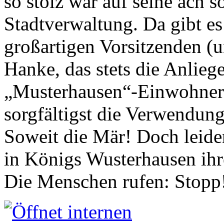
so stolz war auf seine ach s
Stadtverwaltung. Da gibt es
großartigen Vorsitzenden (
Hanke, das stets die Anlieg
„Musterhausen“-Einwohners
sorgfältigst die Verwendung
Soweit die Mär! Doch leider
in Königs Wusterhausen ih
Die Menschen rufen: Stopp