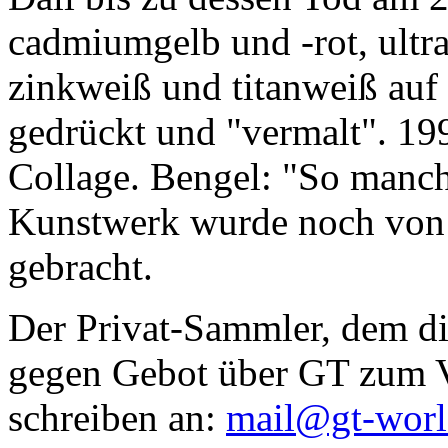
cadmiumgelb und -rot, ultr
zinkweiß und titanweiß auf d
gedrückt und "vermalt". 199
Collage. Bengel: "So manc
Kunstwerk wurde noch von Da
gebracht.
Der Privat-Sammler, dem die
gegen Gebot über GT zum Ve
schreiben an:
mail@gt-wor