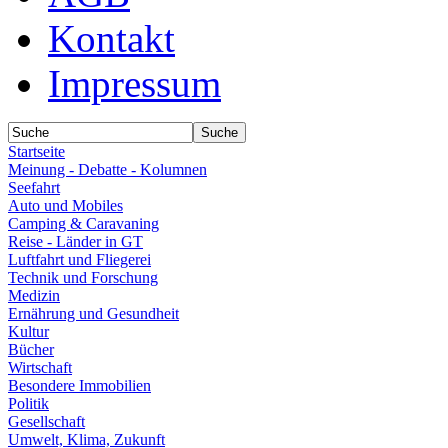
Kontakt
Impressum
Startseite
Meinung - Debatte - Kolumnen
Seefahrt
Auto und Mobiles
Camping & Caravaning
Reise - Länder in GT
Luftfahrt und Fliegerei
Technik und Forschung
Medizin
Ernährung und Gesundheit
Kultur
Bücher
Wirtschaft
Besondere Immobilien
Politik
Gesellschaft
Umwelt, Klima, Zukunft