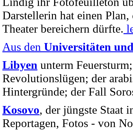
Lindig ihr Fotofeuilleton üb
Darstellerin hat einen Plan,
Theater bereichern dürfte.
l
Aus den
Universitäten un
Libyen
unterm Feuersturm;
Revolutionslügen; der arab
Hintergründe; der Fall Sor
Kosovo
, der jüngste Staat
Reportagen, Fotos - von No