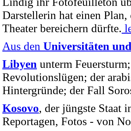
Lindig ihr Fotofeuilleton üb
Darstellerin hat einen Plan,
Theater bereichern dürfte.
l
Aus den
Universitäten un
Libyen
unterm Feuersturm;
Revolutionslügen; der arab
Hintergründe; der Fall Sor
Kosovo
, der jüngste Staat
Reportagen, Fotos - von No