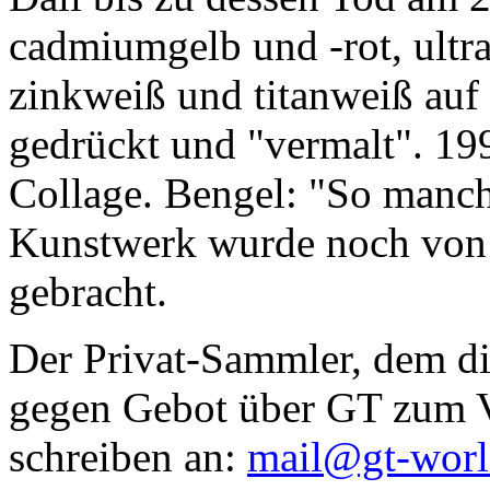
cadmiumgelb und -rot, ultr
zinkweiß und titanweiß auf d
gedrückt und "vermalt". 199
Collage. Bengel: "So manc
Kunstwerk wurde noch von Da
gebracht.
Der Privat-Sammler, dem die
gegen Gebot über GT zum Ve
schreiben an:
mail@gt-wor