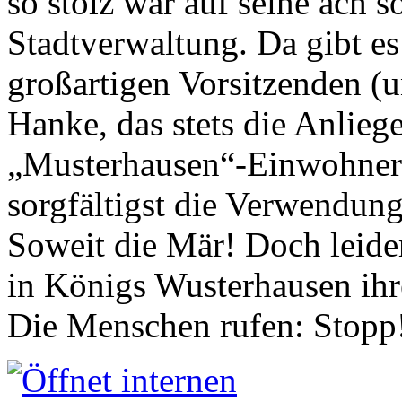
so stolz war auf seine ach s
Stadtverwaltung. Da gibt es
großartigen Vorsitzenden (
Hanke, das stets die Anlieg
„Musterhausen“-Einwohners
sorgfältigst die Verwendung
Soweit die Mär! Doch leider
in Königs Wusterhausen ih
Die Menschen rufen: Stopp