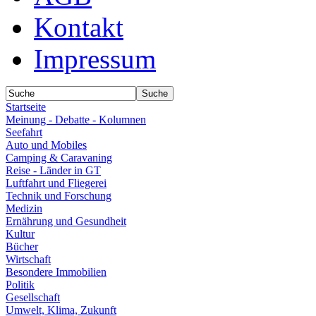
Kontakt
Impressum
Startseite
Meinung - Debatte - Kolumnen
Seefahrt
Auto und Mobiles
Camping & Caravaning
Reise - Länder in GT
Luftfahrt und Fliegerei
Technik und Forschung
Medizin
Ernährung und Gesundheit
Kultur
Bücher
Wirtschaft
Besondere Immobilien
Politik
Gesellschaft
Umwelt, Klima, Zukunft