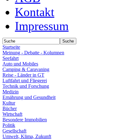
Kontakt
Impressum
Startseite
Meinung - Debatte - Kolumnen
Seefahrt
Auto und Mobiles
Camping & Caravaning
Reise - Länder in GT
Luftfahrt und Fliegerei
Technik und Forschung
Medizin
Ernährung und Gesundheit
Kultur
Bücher
Wirtschaft
Besondere Immobilien
Politik
Gesellschaft
Umwelt, Klima, Zukunft