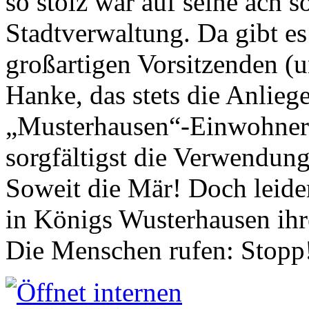
so stolz war auf seine ach s
Stadtverwaltung. Da gibt es
großartigen Vorsitzenden (
Hanke, das stets die Anlieg
„Musterhausen“-Einwohners
sorgfältigst die Verwendung
Soweit die Mär! Doch leider
in Königs Wusterhausen ih
Die Menschen rufen: Stopp