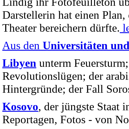
Lindig ihr Fotofeuilleton üb
Darstellerin hat einen Plan,
Theater bereichern dürfte.
l
Aus den
Universitäten un
Libyen
unterm Feuersturm;
Revolutionslügen; der arab
Hintergründe; der Fall Sor
Kosovo
, der jüngste Staat
Reportagen, Fotos - von No