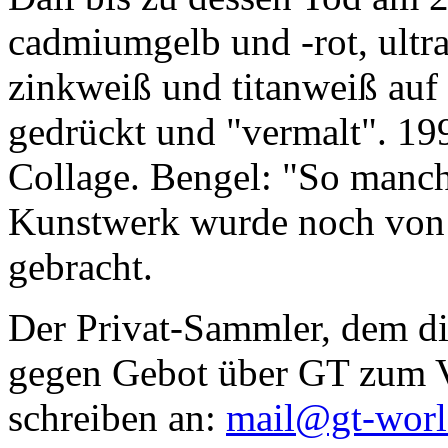
cadmiumgelb und -rot, ultr
zinkweiß und titanweiß auf d
gedrückt und "vermalt". 199
Collage. Bengel: "So manc
Kunstwerk wurde noch von Da
gebracht.
Der Privat-Sammler, dem die
gegen Gebot über GT zum Ve
schreiben an:
mail@gt-wor