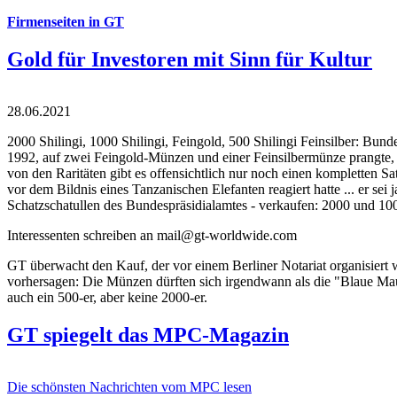
Firmenseiten in GT
Gold für Investoren mit Sinn für Kultur
28.06.2021
2000 Shilingi, 1000 Shilingi, Feingold, 500 Shilingi Feinsilber: Bun
1992, auf zwei Feingold-Münzen und einer Feinsilbermünze prangte, d
von den Raritäten gibt es offensichtlich nur noch einen kompletten
vor dem Bildnis eines Tanzanischen Elefanten reagiert hatte ... er se
Schatzschatullen des Bundespräsidialamtes - verkaufen: 2000 und 1000
Interessenten schreiben an mail@gt-worldwide.com
GT überwacht den Kauf, der vor einem Berliner Notariat organisiert
vorhersagen: Die Münzen dürften sich irgendwann als die "Blaue Maur
auch ein 500-er, aber keine 2000-er.
GT spiegelt das MPC-Magazin
Die schönsten Nachrichten vom MPC lesen