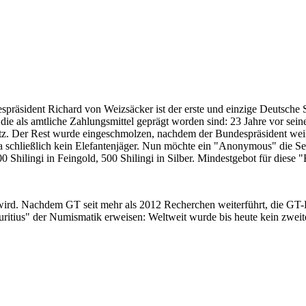
despräsident Richard von Weizsäcker ist der erste und einzige Deutsche 
ie als amtliche Zahlungsmittel geprägt worden sind: 23 Jahre vor sei
 Satz. Der Rest wurde eingeschmolzen, nachdem der Bundespräsident we
i ja schließlich kein Elefantenjäger. Nun möchte ein "Anonymous" die S
 Shilingi in Feingold, 500 Shilingi in Silber. Mindestgebot für diese
 wird. Nachdem GT seit mehr als 2012 Recherchen weiterführt, die GT
itius" der Numismatik erweisen: Weltweit wurde bis heute kein zweite