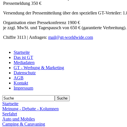
Pressemeldung 350 €
Versendung der Pressemitteilung über den speziellen GT-Verteiler: 1
Organisation einer Pressekonferenz 1900 €
je zzgl. MwSt. und Tagespausch von 650 € (garantierte Verbreitung).
Chiffre 3113 | Anfragen:
mail@gt-worldwide.com
Startseite
Das ist GT
Mediadaten
GT - Werbung & Marketing
Datenschutz
AGB
Kontakt
Impressum
Startseite
Meinung - Debatte - Kolumnen
Seefahrt
Auto und Mobiles
Camping & Caravaning