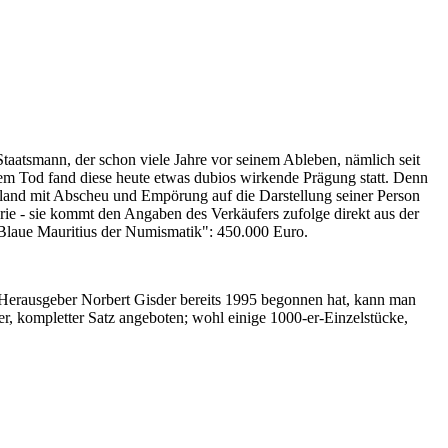
Staatsmann, der schon viele Jahre vor seinem Ableben, nämlich seit
nem Tod fand diese heute etwas dubios wirkende Prägung statt. Denn
iland mit Abscheu und Empörung auf die Darstellung seiner Person
erie - sie kommt den Angaben des Verkäufers zufolge direkt aus der
 "Blaue Mauritius der Numismatik": 450.000 Euro.
-Herausgeber Norbert Gisder bereits 1995 begonnen hat, kann man
r, kompletter Satz angeboten; wohl einige 1000-er-Einzelstücke,