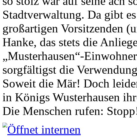
so stolz war auf seine ach s
Stadtverwaltung. Da gibt es
großartigen Vorsitzenden (
Hanke, das stets die Anlieg
„Musterhausen“-Einwohners
sorgfältigst die Verwendung
Soweit die Mär! Doch leider
in Königs Wusterhausen ih
Die Menschen rufen: Stopp