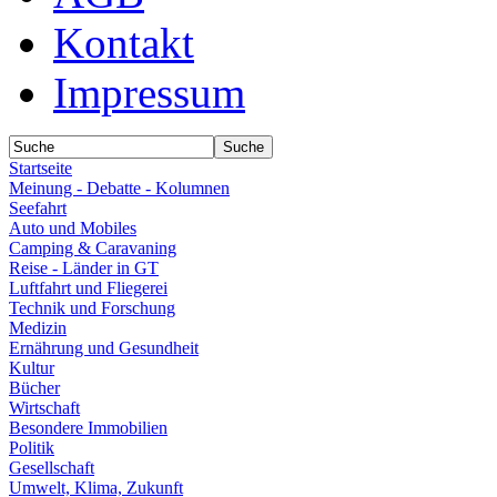
Kontakt
Impressum
Startseite
Meinung - Debatte - Kolumnen
Seefahrt
Auto und Mobiles
Camping & Caravaning
Reise - Länder in GT
Luftfahrt und Fliegerei
Technik und Forschung
Medizin
Ernährung und Gesundheit
Kultur
Bücher
Wirtschaft
Besondere Immobilien
Politik
Gesellschaft
Umwelt, Klima, Zukunft