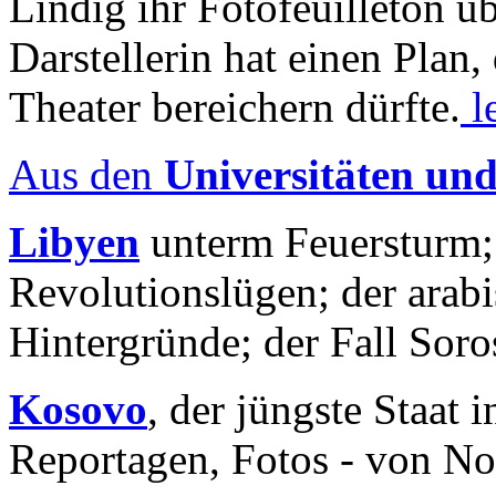
Lindig ihr Fotofeuilleton üb
Darstellerin hat einen Plan,
Theater bereichern dürfte.
l
Aus den
Universitäten un
Libyen
unterm Feuersturm;
Revolutionslügen; der arab
Hintergründe; der Fall Sor
Kosovo
, der jüngste Staat
Reportagen, Fotos - von No