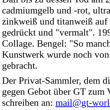
cadmiumgelb und -rot, ultr
zinkweiß und titanweiß auf d
gedrückt und "vermalt". 199
Collage. Bengel: "So manc
Kunstwerk wurde noch von Da
gebracht.
Der Privat-Sammler, dem die
gegen Gebot über GT zum Ve
schreiben an:
mail@gt-wor