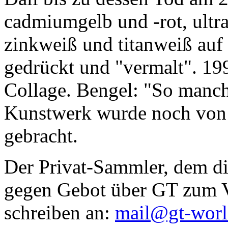
cadmiumgelb und -rot, ultr
zinkweiß und titanweiß auf d
gedrückt und "vermalt". 199
Collage. Bengel: "So manc
Kunstwerk wurde noch von Da
gebracht.
Der Privat-Sammler, dem die
gegen Gebot über GT zum Ve
schreiben an:
mail@gt-wor