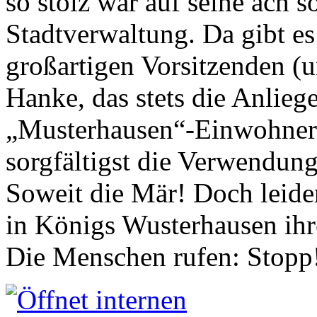
so stolz war auf seine ach s
Stadtverwaltung. Da gibt es
großartigen Vorsitzenden (
Hanke, das stets die Anlieg
„Musterhausen“-Einwohners
sorgfältigst die Verwendung
Soweit die Mär! Doch leider
in Königs Wusterhausen ih
Die Menschen rufen: Stopp