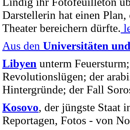
Lindig ihr Fotofeuilleton üb
Darstellerin hat einen Plan,
Theater bereichern dürfte.
l
Aus den
Universitäten un
Libyen
unterm Feuersturm;
Revolutionslügen; der arab
Hintergründe; der Fall Sor
Kosovo
, der jüngste Staat
Reportagen, Fotos - von No