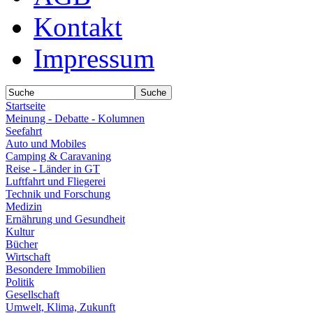
Kontakt
Impressum
Startseite
Meinung - Debatte - Kolumnen
Seefahrt
Auto und Mobiles
Camping & Caravaning
Reise - Länder in GT
Luftfahrt und Fliegerei
Technik und Forschung
Medizin
Ernährung und Gesundheit
Kultur
Bücher
Wirtschaft
Besondere Immobilien
Politik
Gesellschaft
Umwelt, Klima, Zukunft