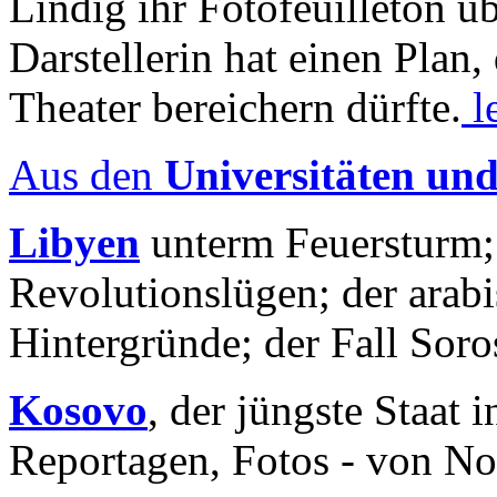
Lindig ihr Fotofeuilleton üb
Darstellerin hat einen Plan,
Theater bereichern dürfte.
l
Aus den
Universitäten un
Libyen
unterm Feuersturm;
Revolutionslügen; der arab
Hintergründe; der Fall Sor
Kosovo
, der jüngste Staat
Reportagen, Fotos - von No