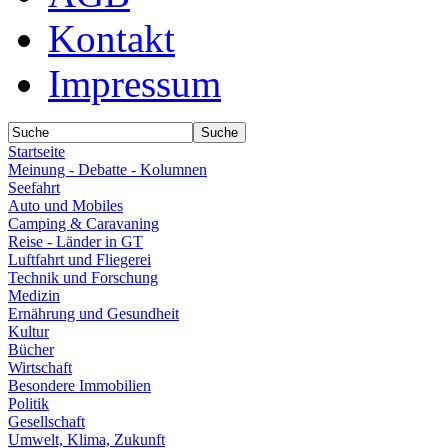
Kontakt
Impressum
Startseite
Meinung - Debatte - Kolumnen
Seefahrt
Auto und Mobiles
Camping & Caravaning
Reise - Länder in GT
Luftfahrt und Fliegerei
Technik und Forschung
Medizin
Ernährung und Gesundheit
Kultur
Bücher
Wirtschaft
Besondere Immobilien
Politik
Gesellschaft
Umwelt, Klima, Zukunft