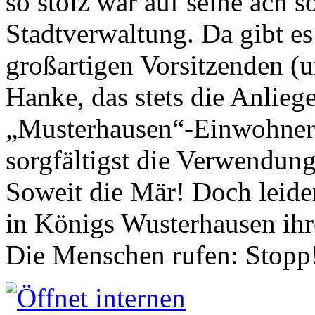
so stolz war auf seine ach s
Stadtverwaltung. Da gibt es
großartigen Vorsitzenden (
Hanke, das stets die Anlieg
„Musterhausen“-Einwohners
sorgfältigst die Verwendung
Soweit die Mär! Doch leider
in Königs Wusterhausen ih
Die Menschen rufen: Stopp