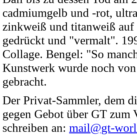
cadmiumgelb und -rot, ultr
zinkweiß und titanweiß auf d
gedrückt und "vermalt". 199
Collage. Bengel: "So manc
Kunstwerk wurde noch von Da
gebracht.
Der Privat-Sammler, dem die
gegen Gebot über GT zum Ve
schreiben an:
mail@gt-wor