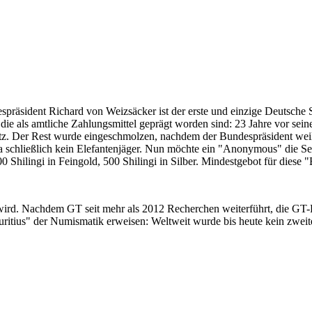
despräsident Richard von Weizsäcker ist der erste und einzige Deutsche 
ie als amtliche Zahlungsmittel geprägt worden sind: 23 Jahre vor sei
 Satz. Der Rest wurde eingeschmolzen, nachdem der Bundespräsident we
i ja schließlich kein Elefantenjäger. Nun möchte ein "Anonymous" die S
 Shilingi in Feingold, 500 Shilingi in Silber. Mindestgebot für diese
 wird. Nachdem GT seit mehr als 2012 Recherchen weiterführt, die GT
itius" der Numismatik erweisen: Weltweit wurde bis heute kein zweite