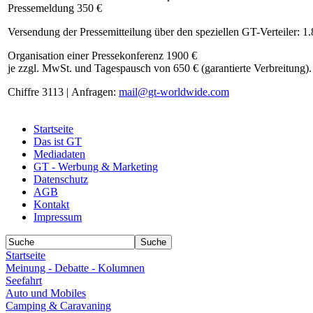
Pressemeldung 350 €
Versendung der Pressemitteilung über den speziellen GT-Verteiler: 1
Organisation einer Pressekonferenz 1900 €
je zzgl. MwSt. und Tagespausch von 650 € (garantierte Verbreitung).
Chiffre 3113 | Anfragen:
mail@gt-worldwide.com
Startseite
Das ist GT
Mediadaten
GT - Werbung & Marketing
Datenschutz
AGB
Kontakt
Impressum
Startseite
Meinung - Debatte - Kolumnen
Seefahrt
Auto und Mobiles
Camping & Caravaning