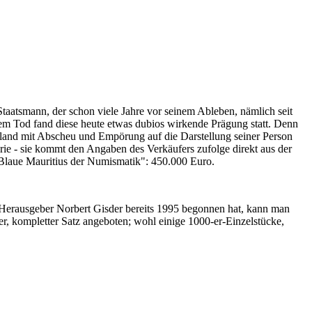
Staatsmann, der schon viele Jahre vor seinem Ableben, nämlich seit
nem Tod fand diese heute etwas dubios wirkende Prägung statt. Denn
iland mit Abscheu und Empörung auf die Darstellung seiner Person
erie - sie kommt den Angaben des Verkäufers zufolge direkt aus der
 "Blaue Mauritius der Numismatik": 450.000 Euro.
-Herausgeber Norbert Gisder bereits 1995 begonnen hat, kann man
r, kompletter Satz angeboten; wohl einige 1000-er-Einzelstücke,