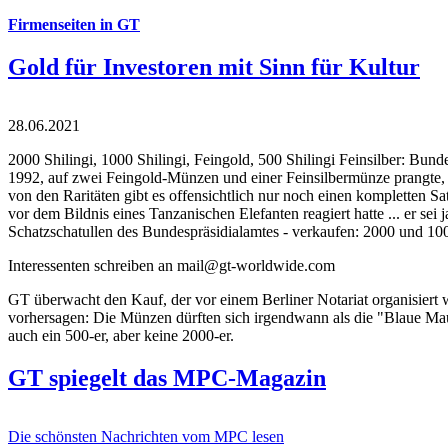
Firmenseiten in GT
Gold für Investoren mit Sinn für Kultur
28.06.2021
2000 Shilingi, 1000 Shilingi, Feingold, 500 Shilingi Feinsilber: Bun
1992, auf zwei Feingold-Münzen und einer Feinsilbermünze prangte, d
von den Raritäten gibt es offensichtlich nur noch einen kompletten
vor dem Bildnis eines Tanzanischen Elefanten reagiert hatte ... er se
Schatzschatullen des Bundespräsidialamtes - verkaufen: 2000 und 1000
Interessenten schreiben an mail@gt-worldwide.com
GT überwacht den Kauf, der vor einem Berliner Notariat organisiert
vorhersagen: Die Münzen dürften sich irgendwann als die "Blaue Maur
auch ein 500-er, aber keine 2000-er.
GT spiegelt das MPC-Magazin
Die schönsten Nachrichten vom MPC lesen