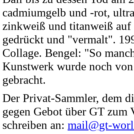
cadmiumgelb und -rot, ultr
zinkweiß und titanweiß auf d
gedrückt und "vermalt". 199
Collage. Bengel: "So manc
Kunstwerk wurde noch von Da
gebracht.
Der Privat-Sammler, dem die
gegen Gebot über GT zum Ve
schreiben an:
mail@gt-wor