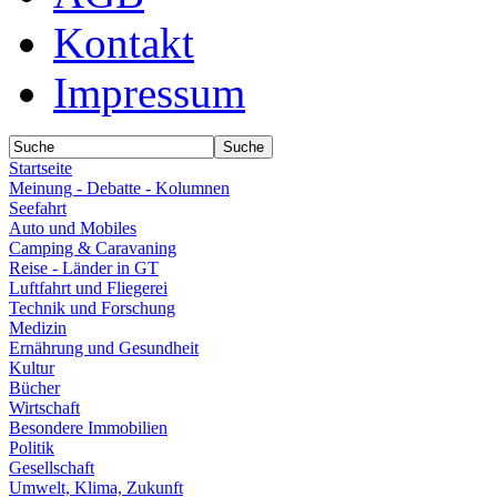
Kontakt
Impressum
Startseite
Meinung - Debatte - Kolumnen
Seefahrt
Auto und Mobiles
Camping & Caravaning
Reise - Länder in GT
Luftfahrt und Fliegerei
Technik und Forschung
Medizin
Ernährung und Gesundheit
Kultur
Bücher
Wirtschaft
Besondere Immobilien
Politik
Gesellschaft
Umwelt, Klima, Zukunft