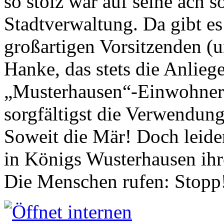
so stolz war auf seine ach s
Stadtverwaltung. Da gibt es
großartigen Vorsitzenden (
Hanke, das stets die Anlieg
„Musterhausen“-Einwohners
sorgfältigst die Verwendung
Soweit die Mär! Doch leider
in Königs Wusterhausen ih
Die Menschen rufen: Stopp