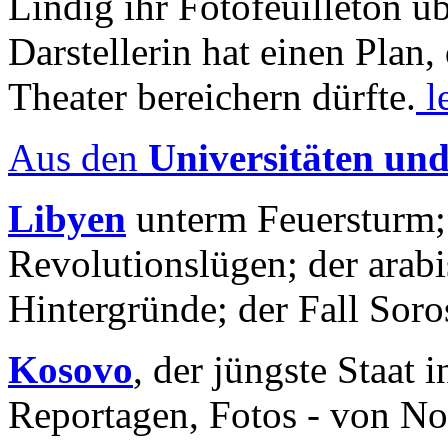
Lindig ihr Fotofeuilleton üb
Darstellerin hat einen Plan,
Theater bereichern dürfte.
l
Aus den
Universitäten un
Libyen
unterm Feuersturm;
Revolutionslügen; der arab
Hintergründe; der Fall Sor
Kosovo
, der jüngste Staat
Reportagen, Fotos - von No