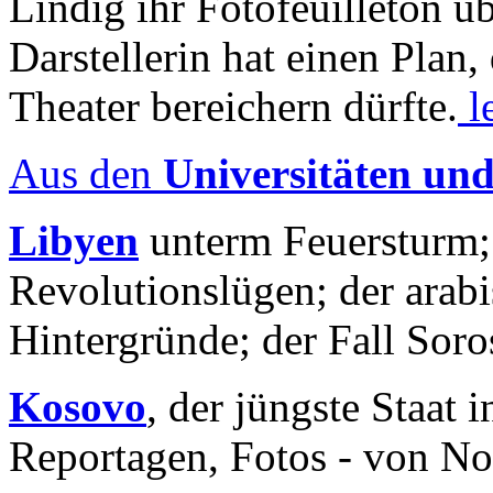
Lindig ihr Fotofeuilleton üb
Darstellerin hat einen Plan,
Theater bereichern dürfte.
l
Aus den
Universitäten un
Libyen
unterm Feuersturm;
Revolutionslügen; der arab
Hintergründe; der Fall Sor
Kosovo
, der jüngste Staat
Reportagen, Fotos - von No