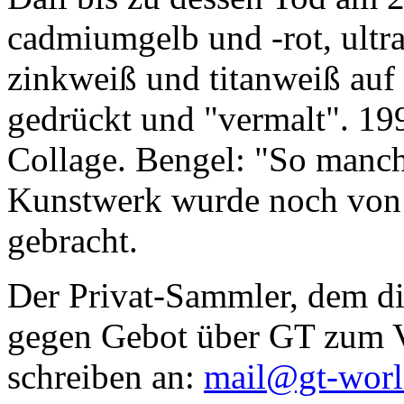
cadmiumgelb und -rot, ultr
zinkweiß und titanweiß auf d
gedrückt und "vermalt". 199
Collage. Bengel: "So manc
Kunstwerk wurde noch von Da
gebracht.
Der Privat-Sammler, dem die
gegen Gebot über GT zum Ve
schreiben an:
mail@gt-wor