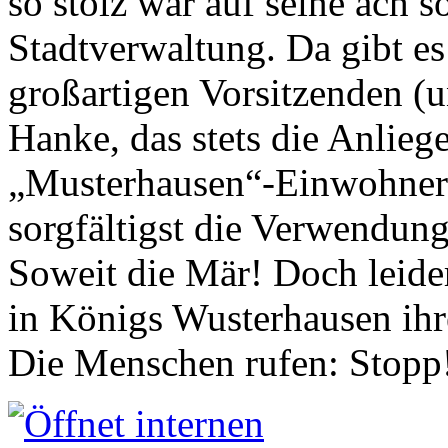
so stolz war auf seine ach s
Stadtverwaltung. Da gibt es
großartigen Vorsitzenden (
Hanke, das stets die Anlieg
„Musterhausen“-Einwohners
sorgfältigst die Verwendung
Soweit die Mär! Doch leider
in Königs Wusterhausen ih
Die Menschen rufen: Stopp