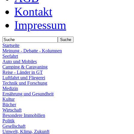
Kontakt
Impressum
Startseite
Meinung - Debatte - Kolumnen
Seefahrt
Auto und Mobiles
Camping & Caravaning
Reise - Länder in GT
Luftfahrt und Fliegerei
Technik und Forschung
Medizin
Ernährung und Gesundheit
Kultur
Bücher
Wirtschaft
Besondere Immobilien
Politik
Gesellschaft
Umwelt, Klima, Zukunft