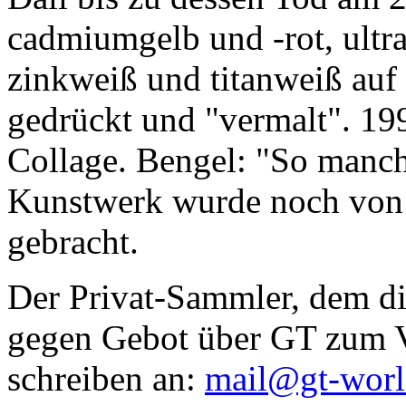
cadmiumgelb und -rot, ultr
zinkweiß und titanweiß auf d
gedrückt und "vermalt". 199
Collage. Bengel: "So manc
Kunstwerk wurde noch von Da
gebracht.
Der Privat-Sammler, dem die
gegen Gebot über GT zum Ve
schreiben an:
mail@gt-wor