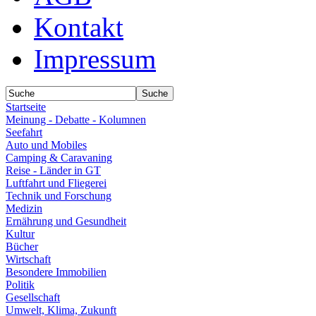
Kontakt
Impressum
Startseite
Meinung - Debatte - Kolumnen
Seefahrt
Auto und Mobiles
Camping & Caravaning
Reise - Länder in GT
Luftfahrt und Fliegerei
Technik und Forschung
Medizin
Ernährung und Gesundheit
Kultur
Bücher
Wirtschaft
Besondere Immobilien
Politik
Gesellschaft
Umwelt, Klima, Zukunft