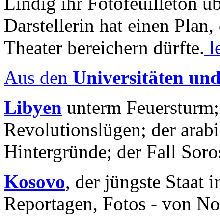
Lindig ihr Fotofeuilleton üb
Darstellerin hat einen Plan,
Theater bereichern dürfte.
l
Aus den
Universitäten un
Libyen
unterm Feuersturm;
Revolutionslügen; der arab
Hintergründe; der Fall Sor
Kosovo
, der jüngste Staat
Reportagen, Fotos - von No