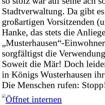
so stolz war auf seine ach s
Stadtverwaltung. Da gibt es
großartigen Vorsitzenden (
Hanke, das stets die Anlieg
„Musterhausen“-Einwohners
sorgfältigst die Verwendung
Soweit die Mär! Doch leider
in Königs Wusterhausen ih
Die Menschen rufen: Stopp