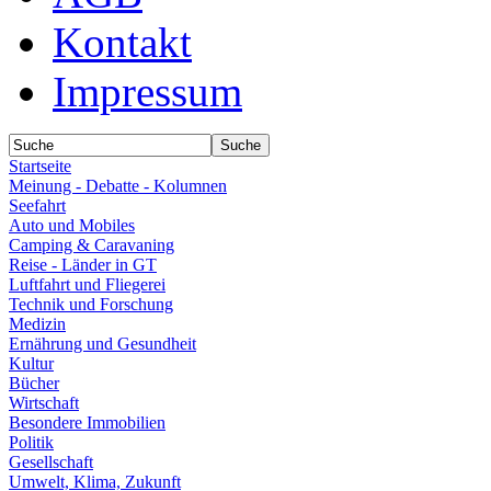
Kontakt
Impressum
Startseite
Meinung - Debatte - Kolumnen
Seefahrt
Auto und Mobiles
Camping & Caravaning
Reise - Länder in GT
Luftfahrt und Fliegerei
Technik und Forschung
Medizin
Ernährung und Gesundheit
Kultur
Bücher
Wirtschaft
Besondere Immobilien
Politik
Gesellschaft
Umwelt, Klima, Zukunft