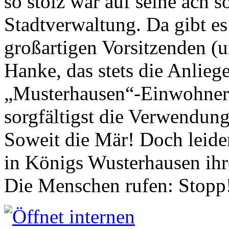
so stolz war auf seine ach s
Stadtverwaltung. Da gibt es
großartigen Vorsitzenden (
Hanke, das stets die Anlieg
„Musterhausen“-Einwohners
sorgfältigst die Verwendung
Soweit die Mär! Doch leider
in Königs Wusterhausen ih
Die Menschen rufen: Stopp