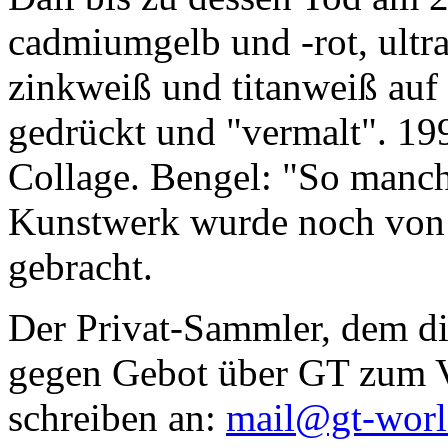
cadmiumgelb und -rot, ultr
zinkweiß und titanweiß auf d
gedrückt und "vermalt". 199
Collage. Bengel: "So manc
Kunstwerk wurde noch von Da
gebracht.
Der Privat-Sammler, dem die
gegen Gebot über GT zum Ve
schreiben an:
mail@gt-wor