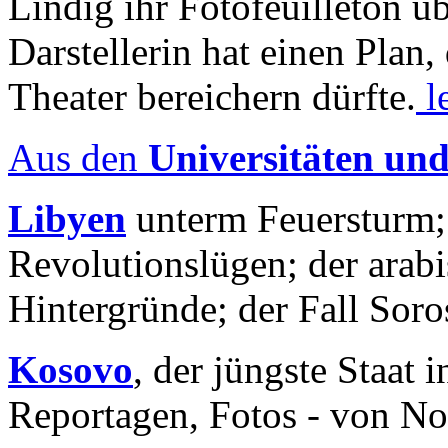
Lindig ihr Fotofeuilleton üb
Darstellerin hat einen Plan,
Theater bereichern dürfte.
l
Aus den
Universitäten un
Libyen
unterm Feuersturm;
Revolutionslügen; der arab
Hintergründe; der Fall Sor
Kosovo
, der jüngste Staat
Reportagen, Fotos - von No