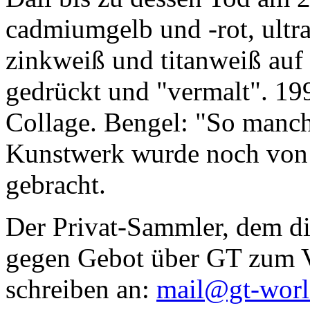
cadmiumgelb und -rot, ultr
zinkweiß und titanweiß auf d
gedrückt und "vermalt". 199
Collage. Bengel: "So manc
Kunstwerk wurde noch von Da
gebracht.
Der Privat-Sammler, dem die
gegen Gebot über GT zum Ve
schreiben an:
mail@gt-wor