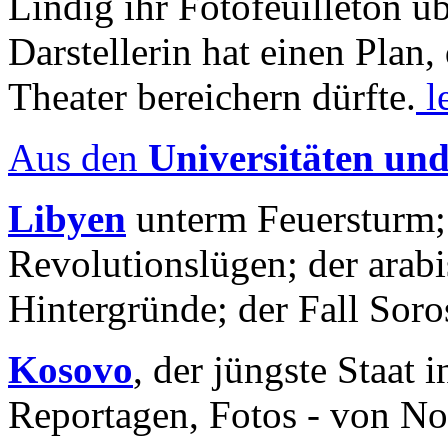
Lindig ihr Fotofeuilleton üb
Darstellerin hat einen Plan,
Theater bereichern dürfte.
l
Aus den
Universitäten un
Libyen
unterm Feuersturm;
Revolutionslügen; der arab
Hintergründe; der Fall Sor
Kosovo
, der jüngste Staat
Reportagen, Fotos - von No