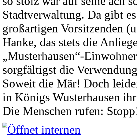
so stolz war auf seine ach s
Stadtverwaltung. Da gibt es
großartigen Vorsitzenden (
Hanke, das stets die Anlieg
„Musterhausen“-Einwohners
sorgfältigst die Verwendung
Soweit die Mär! Doch leider
in Königs Wusterhausen ih
Die Menschen rufen: Stopp