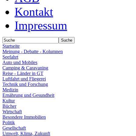
Kontakt
Impressum
Startseite
Meinung - Debatte - Kolumnen
Seefahrt
Auto und Mobiles
Camping & Caravaning
Reise - Länder in GT
Luftfahrt und Fliegerei
Technik und Forschung
Medizin
Ernährung und Gesundheit
Kultur
Bücher
Wirtschaft
Besondere Immobilien
Politik
Gesellschaft
Umwelt, Klima, Zukunft