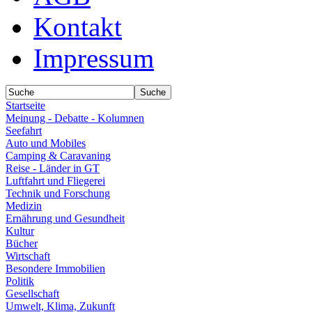
Kontakt
Impressum
Startseite
Meinung - Debatte - Kolumnen
Seefahrt
Auto und Mobiles
Camping & Caravaning
Reise - Länder in GT
Luftfahrt und Fliegerei
Technik und Forschung
Medizin
Ernährung und Gesundheit
Kultur
Bücher
Wirtschaft
Besondere Immobilien
Politik
Gesellschaft
Umwelt, Klima, Zukunft