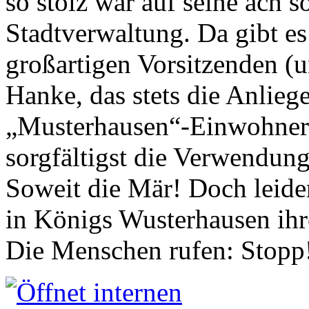
so stolz war auf seine ach s
Stadtverwaltung. Da gibt es
großartigen Vorsitzenden (
Hanke, das stets die Anlieg
„Musterhausen“-Einwohners
sorgfältigst die Verwendung
Soweit die Mär! Doch leider
in Königs Wusterhausen ih
Die Menschen rufen: Stopp