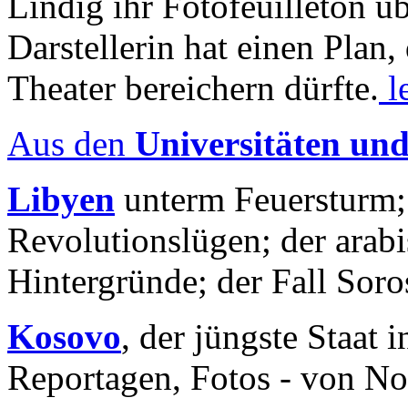
Lindig ihr Fotofeuilleton üb
Darstellerin hat einen Plan,
Theater bereichern dürfte.
l
Aus den
Universitäten un
Libyen
unterm Feuersturm;
Revolutionslügen; der arab
Hintergründe; der Fall Sor
Kosovo
, der jüngste Staat
Reportagen, Fotos - von No