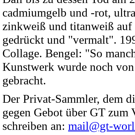
cadmiumgelb und -rot, ultr
zinkweiß und titanweiß auf d
gedrückt und "vermalt". 199
Collage. Bengel: "So manc
Kunstwerk wurde noch von Da
gebracht.
Der Privat-Sammler, dem die
gegen Gebot über GT zum Ve
schreiben an:
mail@gt-wor