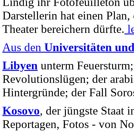
Lindig ihr Fotofeuilleton üb
Darstellerin hat einen Plan,
Theater bereichern dürfte.
l
Aus den
Universitäten un
Libyen
unterm Feuersturm;
Revolutionslügen; der arab
Hintergründe; der Fall Sor
Kosovo
, der jüngste Staat
Reportagen, Fotos - von No