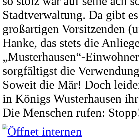
so stolz war auf seine ach s
Stadtverwaltung. Da gibt es
großartigen Vorsitzenden (
Hanke, das stets die Anlieg
„Musterhausen“-Einwohners
sorgfältigst die Verwendung
Soweit die Mär! Doch leider
in Königs Wusterhausen ih
Die Menschen rufen: Stopp