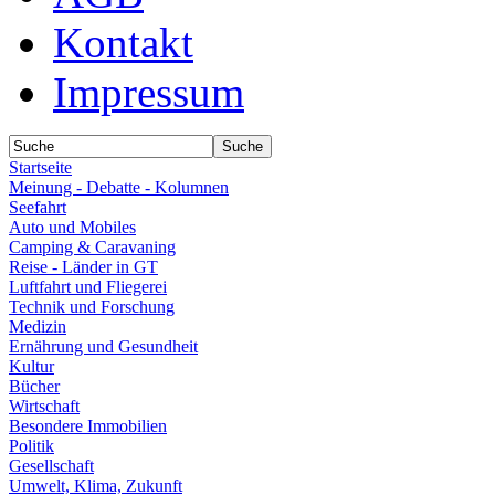
Kontakt
Impressum
Startseite
Meinung - Debatte - Kolumnen
Seefahrt
Auto und Mobiles
Camping & Caravaning
Reise - Länder in GT
Luftfahrt und Fliegerei
Technik und Forschung
Medizin
Ernährung und Gesundheit
Kultur
Bücher
Wirtschaft
Besondere Immobilien
Politik
Gesellschaft
Umwelt, Klima, Zukunft