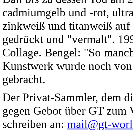
cadmiumgelb und -rot, ultr
zinkweiß und titanweiß auf d
gedrückt und "vermalt". 199
Collage. Bengel: "So manc
Kunstwerk wurde noch von Da
gebracht.
Der Privat-Sammler, dem die
gegen Gebot über GT zum Ve
schreiben an:
mail@gt-wor