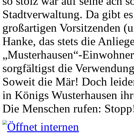
so stolz war auf seine ach s
Stadtverwaltung. Da gibt es
großartigen Vorsitzenden (
Hanke, das stets die Anlieg
„Musterhausen“-Einwohners
sorgfältigst die Verwendung
Soweit die Mär! Doch leider
in Königs Wusterhausen ih
Die Menschen rufen: Stopp