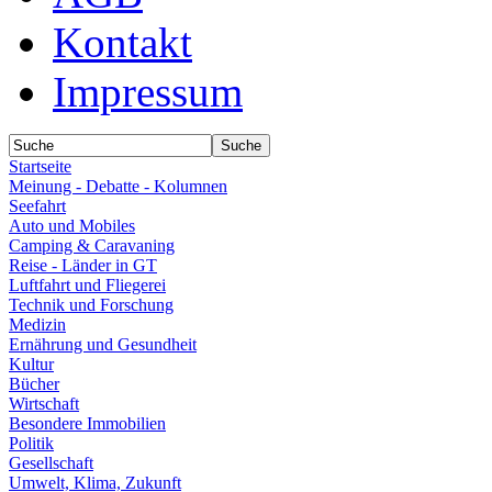
Kontakt
Impressum
Startseite
Meinung - Debatte - Kolumnen
Seefahrt
Auto und Mobiles
Camping & Caravaning
Reise - Länder in GT
Luftfahrt und Fliegerei
Technik und Forschung
Medizin
Ernährung und Gesundheit
Kultur
Bücher
Wirtschaft
Besondere Immobilien
Politik
Gesellschaft
Umwelt, Klima, Zukunft