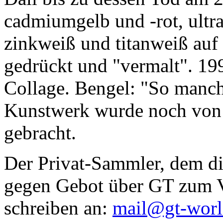
cadmiumgelb und -rot, ultr
zinkweiß und titanweiß auf d
gedrückt und "vermalt". 199
Collage. Bengel: "So manc
Kunstwerk wurde noch von Da
gebracht.
Der Privat-Sammler, dem die
gegen Gebot über GT zum Ve
schreiben an:
mail@gt-wor