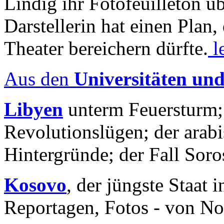
Lindig ihr Fotofeuilleton üb
Darstellerin hat einen Plan,
Theater bereichern dürfte.
l
Aus den
Universitäten un
Libyen
unterm Feuersturm;
Revolutionslügen; der arab
Hintergründe; der Fall Sor
Kosovo
, der jüngste Staat
Reportagen, Fotos - von No