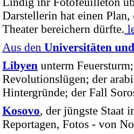
Lindig ihr Fotofeuilleton üb
Darstellerin hat einen Plan,
Theater bereichern dürfte.
l
Aus den
Universitäten un
Libyen
unterm Feuersturm;
Revolutionslügen; der arab
Hintergründe; der Fall Sor
Kosovo
, der jüngste Staat
Reportagen, Fotos - von No