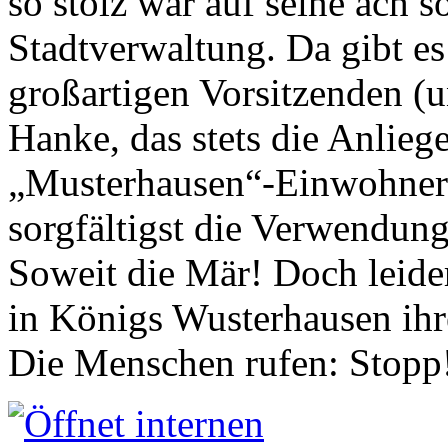
so stolz war auf seine ach s
Stadtverwaltung. Da gibt es
großartigen Vorsitzenden (
Hanke, das stets die Anlieg
„Musterhausen“-Einwohners
sorgfältigst die Verwendung
Soweit die Mär! Doch leider
in Königs Wusterhausen ih
Die Menschen rufen: Stopp