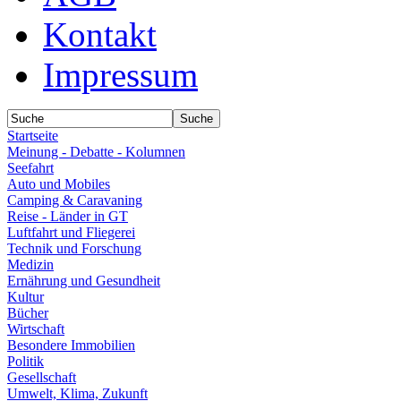
Kontakt
Impressum
Startseite
Meinung - Debatte - Kolumnen
Seefahrt
Auto und Mobiles
Camping & Caravaning
Reise - Länder in GT
Luftfahrt und Fliegerei
Technik und Forschung
Medizin
Ernährung und Gesundheit
Kultur
Bücher
Wirtschaft
Besondere Immobilien
Politik
Gesellschaft
Umwelt, Klima, Zukunft