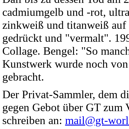
cadmiumgelb und -rot, ultr
zinkweiß und titanweiß auf d
gedrückt und "vermalt". 199
Collage. Bengel: "So manc
Kunstwerk wurde noch von Da
gebracht.
Der Privat-Sammler, dem die
gegen Gebot über GT zum Ve
schreiben an:
mail@gt-wor