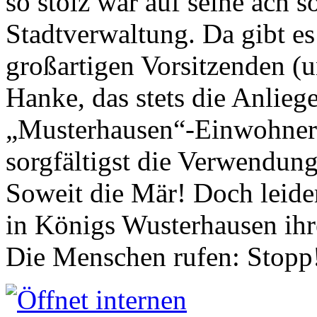
so stolz war auf seine ach s
Stadtverwaltung. Da gibt es
großartigen Vorsitzenden (
Hanke, das stets die Anlieg
„Musterhausen“-Einwohners
sorgfältigst die Verwendung
Soweit die Mär! Doch leider
in Königs Wusterhausen ih
Die Menschen rufen: Stopp