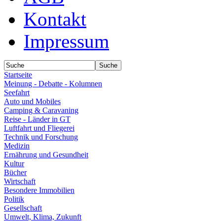
Kontakt
Impressum
Startseite
Meinung - Debatte - Kolumnen
Seefahrt
Auto und Mobiles
Camping & Caravaning
Reise - Länder in GT
Luftfahrt und Fliegerei
Technik und Forschung
Medizin
Ernährung und Gesundheit
Kultur
Bücher
Wirtschaft
Besondere Immobilien
Politik
Gesellschaft
Umwelt, Klima, Zukunft