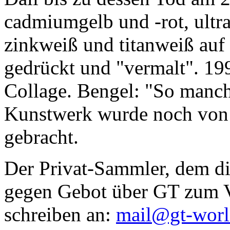
cadmiumgelb und -rot, ultr
zinkweiß und titanweiß auf d
gedrückt und "vermalt". 199
Collage. Bengel: "So manc
Kunstwerk wurde noch von Da
gebracht.
Der Privat-Sammler, dem die
gegen Gebot über GT zum Ve
schreiben an:
mail@gt-wor