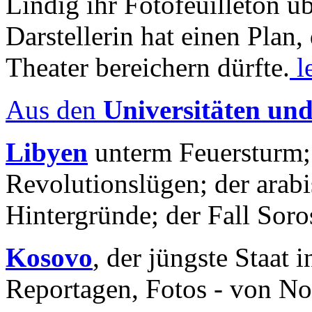
Lindig ihr Fotofeuilleton üb
Darstellerin hat einen Plan,
Theater bereichern dürfte.
l
Aus den
Universitäten un
Libyen
unterm Feuersturm;
Revolutionslügen; der arab
Hintergründe; der Fall Sor
Kosovo
, der jüngste Staat
Reportagen, Fotos - von No