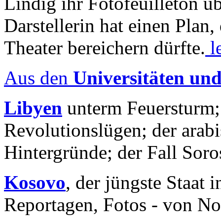
Lindig ihr Fotofeuilleton üb
Darstellerin hat einen Plan,
Theater bereichern dürfte.
l
Aus den
Universitäten un
Libyen
unterm Feuersturm;
Revolutionslügen; der arab
Hintergründe; der Fall Sor
Kosovo
, der jüngste Staat
Reportagen, Fotos - von No