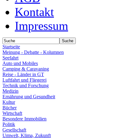
Kontakt
Impressum
Startseite
Meinung - Debatte - Kolumnen
Seefahrt
Auto und Mobiles
Camping & Caravaning
Reise - Länder in GT
Luftfahrt und Fliegerei
Technik und Forschung
Medizin
Ernährung und Gesundheit
Kultur
Bücher
Wirtschaft
Besondere Immobilien
Politik
Gesellschaft
Umwelt, Klima, Zukunft