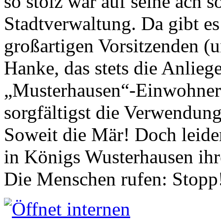
so stolz war auf seine ach s
Stadtverwaltung. Da gibt es
großartigen Vorsitzenden (
Hanke, das stets die Anlieg
„Musterhausen“-Einwohners
sorgfältigst die Verwendung
Soweit die Mär! Doch leider
in Königs Wusterhausen ih
Die Menschen rufen: Stopp