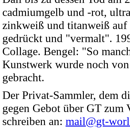
cadmiumgelb und -rot, ultr
zinkweiß und titanweiß auf d
gedrückt und "vermalt". 199
Collage. Bengel: "So manc
Kunstwerk wurde noch von Da
gebracht.
Der Privat-Sammler, dem die
gegen Gebot über GT zum Ve
schreiben an:
mail@gt-wor