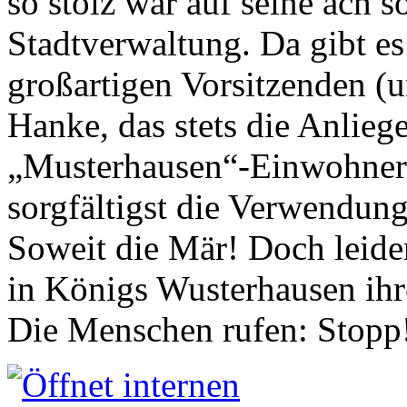
so stolz war auf seine ach s
Stadtverwaltung. Da gibt es
großartigen Vorsitzenden (
Hanke, das stets die Anlieg
„Musterhausen“-Einwohners
sorgfältigst die Verwendung
Soweit die Mär! Doch leider
in Königs Wusterhausen ih
Die Menschen rufen: Stopp