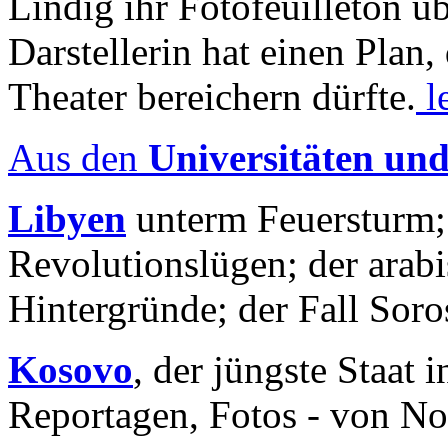
Lindig ihr Fotofeuilleton üb
Darstellerin hat einen Plan,
Theater bereichern dürfte.
l
Aus den
Universitäten un
Libyen
unterm Feuersturm;
Revolutionslügen; der arab
Hintergründe; der Fall Sor
Kosovo
, der jüngste Staat
Reportagen, Fotos - von No