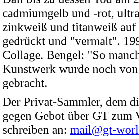
cadmiumgelb und -rot, ultr
zinkweiß und titanweiß auf d
gedrückt und "vermalt". 199
Collage. Bengel: "So manc
Kunstwerk wurde noch von Da
gebracht.
Der Privat-Sammler, dem die
gegen Gebot über GT zum Ve
schreiben an:
mail@gt-wor