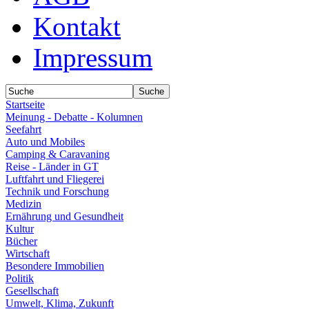
Kontakt
Impressum
Startseite
Meinung - Debatte - Kolumnen
Seefahrt
Auto und Mobiles
Camping & Caravaning
Reise - Länder in GT
Luftfahrt und Fliegerei
Technik und Forschung
Medizin
Ernährung und Gesundheit
Kultur
Bücher
Wirtschaft
Besondere Immobilien
Politik
Gesellschaft
Umwelt, Klima, Zukunft