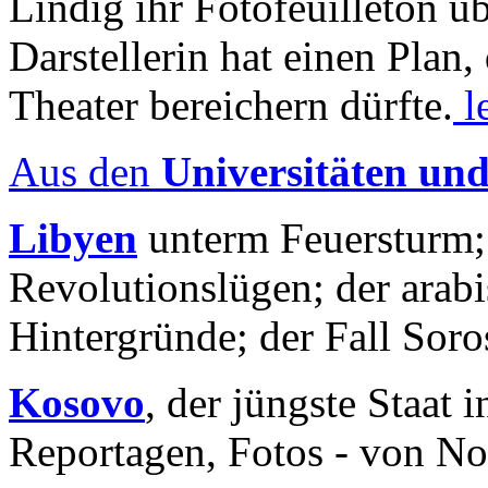
Lindig ihr Fotofeuilleton üb
Darstellerin hat einen Plan,
Theater bereichern dürfte.
l
Aus den
Universitäten un
Libyen
unterm Feuersturm;
Revolutionslügen; der arab
Hintergründe; der Fall Sor
Kosovo
, der jüngste Staat
Reportagen, Fotos - von No