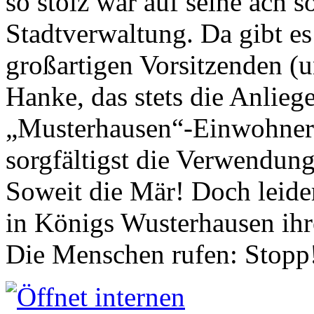
so stolz war auf seine ach s
Stadtverwaltung. Da gibt es
großartigen Vorsitzenden (
Hanke, das stets die Anlieg
„Musterhausen“-Einwohners
sorgfältigst die Verwendung
Soweit die Mär! Doch leider
in Königs Wusterhausen ih
Die Menschen rufen: Stopp