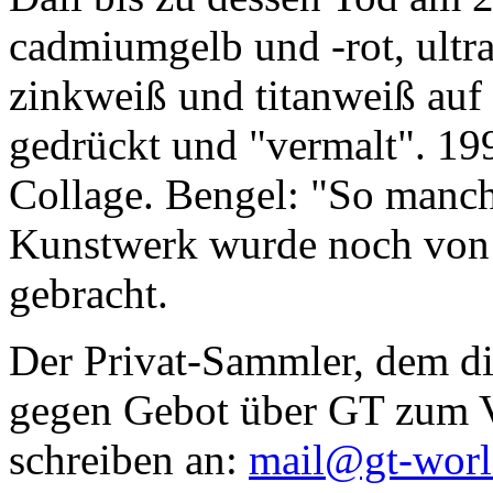
cadmiumgelb und -rot, ultr
zinkweiß und titanweiß auf d
gedrückt und "vermalt". 199
Collage. Bengel: "So manc
Kunstwerk wurde noch von Da
gebracht.
Der Privat-Sammler, dem die
gegen Gebot über GT zum Ve
schreiben an:
mail@gt-wor