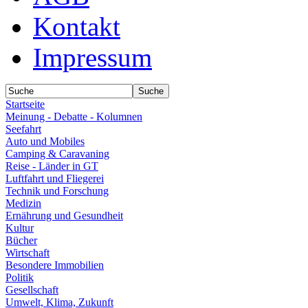
Kontakt
Impressum
Startseite
Meinung - Debatte - Kolumnen
Seefahrt
Auto und Mobiles
Camping & Caravaning
Reise - Länder in GT
Luftfahrt und Fliegerei
Technik und Forschung
Medizin
Ernährung und Gesundheit
Kultur
Bücher
Wirtschaft
Besondere Immobilien
Politik
Gesellschaft
Umwelt, Klima, Zukunft