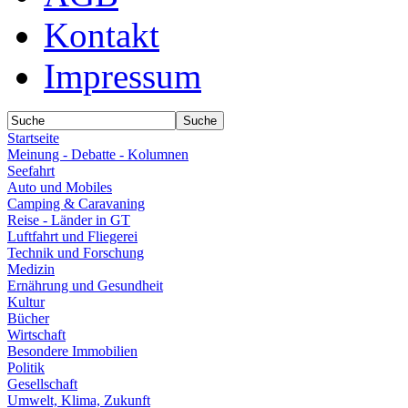
Kontakt
Impressum
Startseite
Meinung - Debatte - Kolumnen
Seefahrt
Auto und Mobiles
Camping & Caravaning
Reise - Länder in GT
Luftfahrt und Fliegerei
Technik und Forschung
Medizin
Ernährung und Gesundheit
Kultur
Bücher
Wirtschaft
Besondere Immobilien
Politik
Gesellschaft
Umwelt, Klima, Zukunft