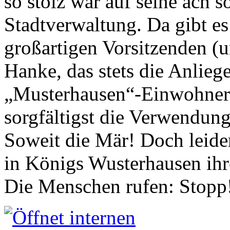
so stolz war auf seine ach s
Stadtverwaltung. Da gibt es
großartigen Vorsitzenden (
Hanke, das stets die Anlieg
„Musterhausen“-Einwohners
sorgfältigst die Verwendung
Soweit die Mär! Doch leider
in Königs Wusterhausen ih
Die Menschen rufen: Stopp