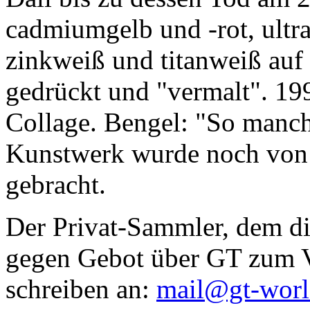
cadmiumgelb und -rot, ultr
zinkweiß und titanweiß auf d
gedrückt und "vermalt". 199
Collage. Bengel: "So manc
Kunstwerk wurde noch von Da
gebracht.
Der Privat-Sammler, dem die
gegen Gebot über GT zum Ve
schreiben an:
mail@gt-wor