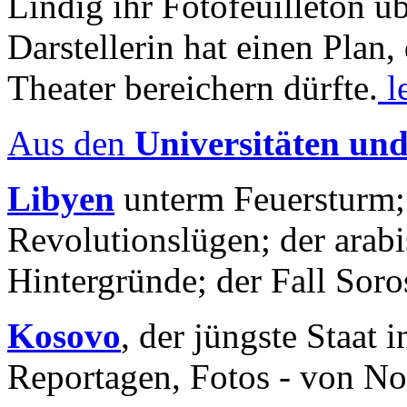
Lindig ihr Fotofeuilleton üb
Darstellerin hat einen Plan,
Theater bereichern dürfte.
l
Aus den
Universitäten un
Libyen
unterm Feuersturm;
Revolutionslügen; der arab
Hintergründe; der Fall Sor
Kosovo
, der jüngste Staat
Reportagen, Fotos - von No