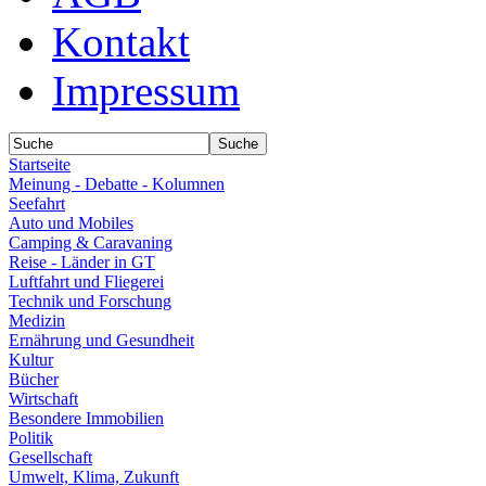
Kontakt
Impressum
Startseite
Meinung - Debatte - Kolumnen
Seefahrt
Auto und Mobiles
Camping & Caravaning
Reise - Länder in GT
Luftfahrt und Fliegerei
Technik und Forschung
Medizin
Ernährung und Gesundheit
Kultur
Bücher
Wirtschaft
Besondere Immobilien
Politik
Gesellschaft
Umwelt, Klima, Zukunft