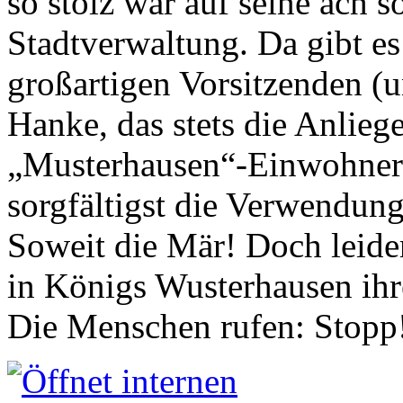
so stolz war auf seine ach s
Stadtverwaltung. Da gibt es
großartigen Vorsitzenden (
Hanke, das stets die Anlieg
„Musterhausen“-Einwohners
sorgfältigst die Verwendung
Soweit die Mär! Doch leider
in Königs Wusterhausen ih
Die Menschen rufen: Stopp