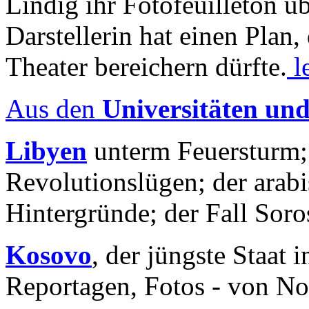
Lindig ihr Fotofeuilleton üb
Darstellerin hat einen Plan,
Theater bereichern dürfte.
l
Aus den
Universitäten un
Libyen
unterm Feuersturm;
Revolutionslügen; der arab
Hintergründe; der Fall Sor
Kosovo
, der jüngste Staat
Reportagen, Fotos - von No