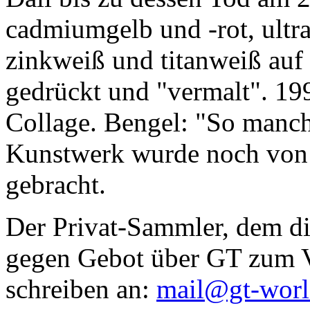
cadmiumgelb und -rot, ultr
zinkweiß und titanweiß auf d
gedrückt und "vermalt". 199
Collage. Bengel: "So manc
Kunstwerk wurde noch von Da
gebracht.
Der Privat-Sammler, dem die
gegen Gebot über GT zum Ve
schreiben an:
mail@gt-wor