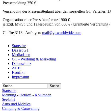
Pressemeldung 350 €
Versendung der Pressemitteilung über den speziellen GT-Verteiler: 1
Organisation einer Pressekonferenz 1900 €
je zzgl. MwSt. und Tagespausch von 650 € (garantierte Verbreitung).
Chiffre 3113 | Anfragen:
mail@gt-worldwide.com
Startseite
Das ist GT
Mediadaten
GT - Werbung & Marketing
Datenschutz
AGB
Kontakt
Impressum
Startseite
Meinung - Debatte - Kolumnen
Seefahrt
Auto und Mobiles
Camping & Caravaning