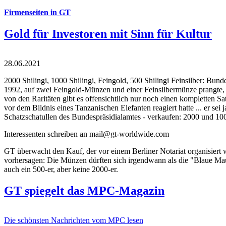
Firmenseiten in GT
Gold für Investoren mit Sinn für Kultur
28.06.2021
2000 Shilingi, 1000 Shilingi, Feingold, 500 Shilingi Feinsilber: Bun
1992, auf zwei Feingold-Münzen und einer Feinsilbermünze prangte, d
von den Raritäten gibt es offensichtlich nur noch einen kompletten
vor dem Bildnis eines Tanzanischen Elefanten reagiert hatte ... er se
Schatzschatullen des Bundespräsidialamtes - verkaufen: 2000 und 1000
Interessenten schreiben an mail@gt-worldwide.com
GT überwacht den Kauf, der vor einem Berliner Notariat organisiert
vorhersagen: Die Münzen dürften sich irgendwann als die "Blaue Maur
auch ein 500-er, aber keine 2000-er.
GT spiegelt das MPC-Magazin
Die schönsten Nachrichten vom MPC lesen