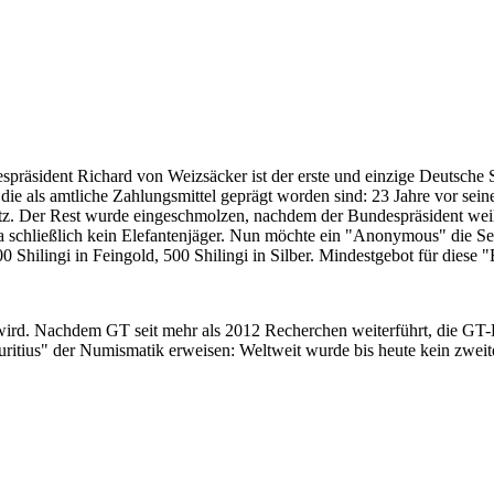
despräsident Richard von Weizsäcker ist der erste und einzige Deutsche 
ie als amtliche Zahlungsmittel geprägt worden sind: 23 Jahre vor sei
 Satz. Der Rest wurde eingeschmolzen, nachdem der Bundespräsident we
i ja schließlich kein Elefantenjäger. Nun möchte ein "Anonymous" die S
 Shilingi in Feingold, 500 Shilingi in Silber. Mindestgebot für diese
 wird. Nachdem GT seit mehr als 2012 Recherchen weiterführt, die GT
itius" der Numismatik erweisen: Weltweit wurde bis heute kein zweite