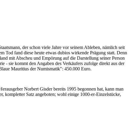
Staatsmann, der schon viele Jahre vor seinem Ableben, nämlich seit
nem Tod fand diese heute etwas dubios wirkende Prägung statt. Denn
iland mit Abscheu und Empörung auf die Darstellung seiner Person
erie - sie kommt den Angaben des Verkäufers zufolge direkt aus der
 "Blaue Mauritius der Numismatik": 450.000 Euro.
-Herausgeber Norbert Gisder bereits 1995 begonnen hat, kann man
r, kompletter Satz angeboten; wohl einige 1000-er-Einzelstücke,