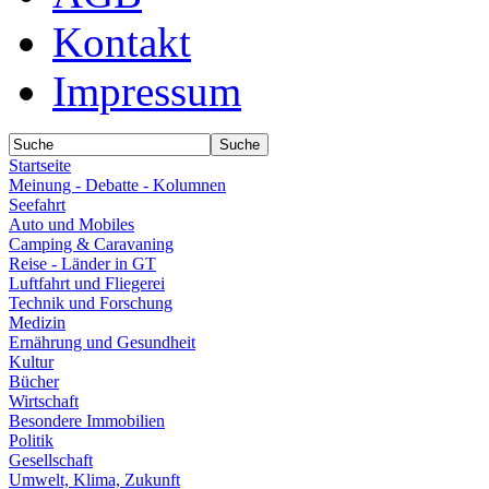
Kontakt
Impressum
Startseite
Meinung - Debatte - Kolumnen
Seefahrt
Auto und Mobiles
Camping & Caravaning
Reise - Länder in GT
Luftfahrt und Fliegerei
Technik und Forschung
Medizin
Ernährung und Gesundheit
Kultur
Bücher
Wirtschaft
Besondere Immobilien
Politik
Gesellschaft
Umwelt, Klima, Zukunft