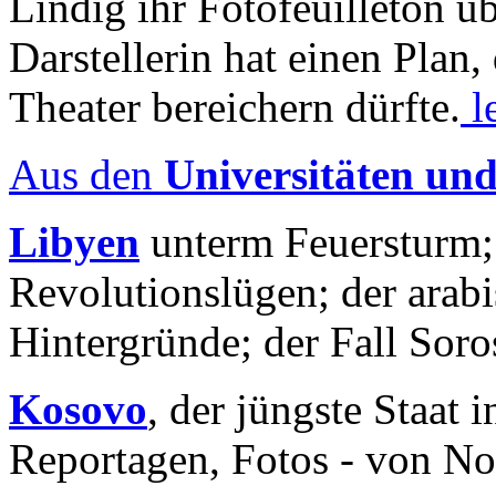
Lindig ihr Fotofeuilleton üb
Darstellerin hat einen Plan,
Theater bereichern dürfte.
l
Aus den
Universitäten un
Libyen
unterm Feuersturm;
Revolutionslügen; der arab
Hintergründe; der Fall Sor
Kosovo
, der jüngste Staat
Reportagen, Fotos - von No