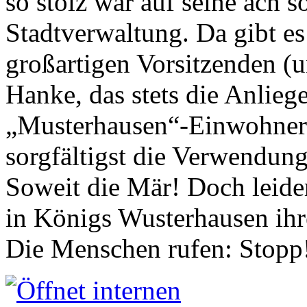
so stolz war auf seine ach s
Stadtverwaltung. Da gibt es
großartigen Vorsitzenden (
Hanke, das stets die Anlieg
„Musterhausen“-Einwohners
sorgfältigst die Verwendung
Soweit die Mär! Doch leider
in Königs Wusterhausen ih
Die Menschen rufen: Stopp