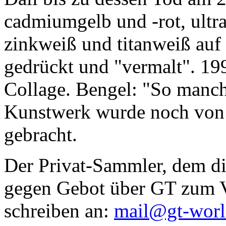
cadmiumgelb und -rot, ultr
zinkweiß und titanweiß auf d
gedrückt und "vermalt". 199
Collage. Bengel: "So manc
Kunstwerk wurde noch von Da
gebracht.
Der Privat-Sammler, dem die
gegen Gebot über GT zum Ve
schreiben an:
mail@gt-wor