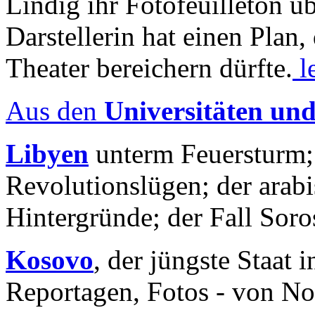
Lindig ihr Fotofeuilleton üb
Darstellerin hat einen Plan,
Theater bereichern dürfte.
l
Aus den
Universitäten un
Libyen
unterm Feuersturm;
Revolutionslügen; der arab
Hintergründe; der Fall Sor
Kosovo
, der jüngste Staat
Reportagen, Fotos - von No