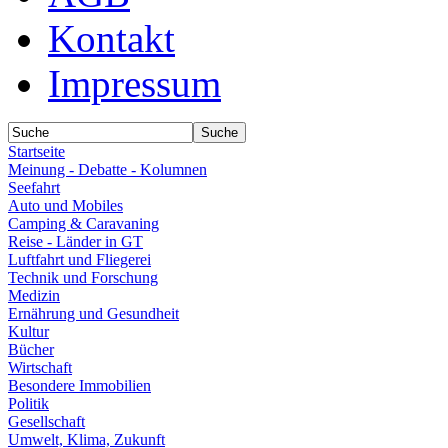
Kontakt
Impressum
Startseite
Meinung - Debatte - Kolumnen
Seefahrt
Auto und Mobiles
Camping & Caravaning
Reise - Länder in GT
Luftfahrt und Fliegerei
Technik und Forschung
Medizin
Ernährung und Gesundheit
Kultur
Bücher
Wirtschaft
Besondere Immobilien
Politik
Gesellschaft
Umwelt, Klima, Zukunft