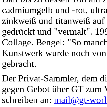
cadmiumgelb und -rot, ultr
zinkweiß und titanweiß auf d
gedrückt und "vermalt". 199
Collage. Bengel: "So manc
Kunstwerk wurde noch von Da
gebracht.
Der Privat-Sammler, dem die
gegen Gebot über GT zum Ve
schreiben an:
mail@gt-wor