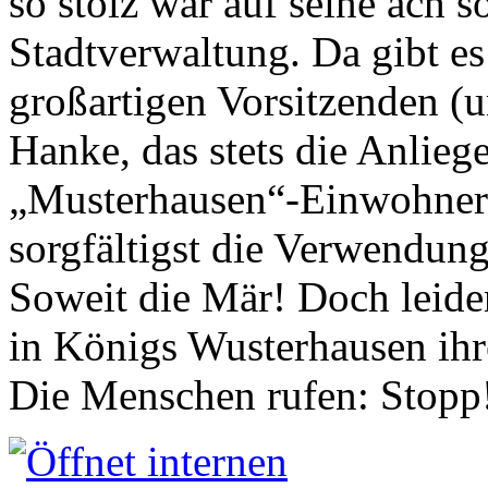
so stolz war auf seine ach s
Stadtverwaltung. Da gibt es
großartigen Vorsitzenden (
Hanke, das stets die Anlieg
„Musterhausen“-Einwohners
sorgfältigst die Verwendung
Soweit die Mär! Doch leider
in Königs Wusterhausen ih
Die Menschen rufen: Stopp