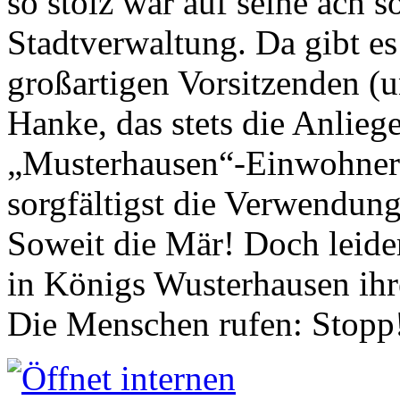
so stolz war auf seine ach s
Stadtverwaltung. Da gibt es
großartigen Vorsitzenden (
Hanke, das stets die Anlieg
„Musterhausen“-Einwohners
sorgfältigst die Verwendung
Soweit die Mär! Doch leider
in Königs Wusterhausen ih
Die Menschen rufen: Stopp