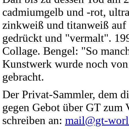
cadmiumgelb und -rot, ultr
zinkweiß und titanweiß auf d
gedrückt und "vermalt". 199
Collage. Bengel: "So manc
Kunstwerk wurde noch von Da
gebracht.
Der Privat-Sammler, dem die
gegen Gebot über GT zum Ve
schreiben an:
mail@gt-wor