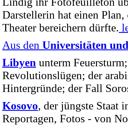
Lindig ihr Fotofeuilleton üb
Darstellerin hat einen Plan,
Theater bereichern dürfte.
l
Aus den
Universitäten un
Libyen
unterm Feuersturm;
Revolutionslügen; der arab
Hintergründe; der Fall Sor
Kosovo
, der jüngste Staat
Reportagen, Fotos - von No