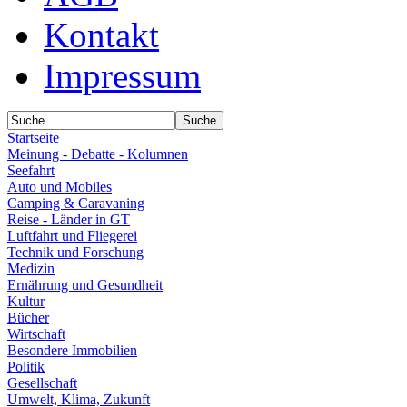
Kontakt
Impressum
Startseite
Meinung - Debatte - Kolumnen
Seefahrt
Auto und Mobiles
Camping & Caravaning
Reise - Länder in GT
Luftfahrt und Fliegerei
Technik und Forschung
Medizin
Ernährung und Gesundheit
Kultur
Bücher
Wirtschaft
Besondere Immobilien
Politik
Gesellschaft
Umwelt, Klima, Zukunft