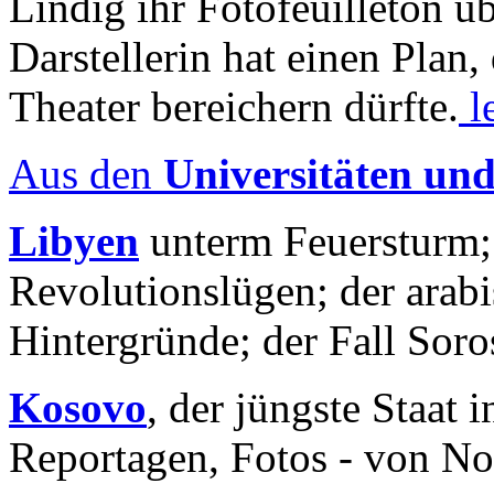
Lindig ihr Fotofeuilleton üb
Darstellerin hat einen Plan,
Theater bereichern dürfte.
l
Aus den
Universitäten un
Libyen
unterm Feuersturm;
Revolutionslügen; der arab
Hintergründe; der Fall Sor
Kosovo
, der jüngste Staat
Reportagen, Fotos - von No