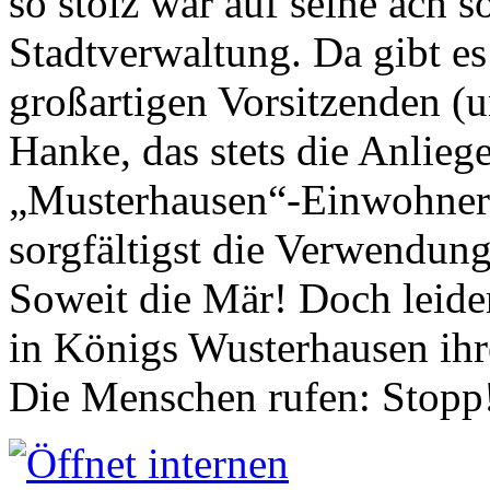
so stolz war auf seine ach s
Stadtverwaltung. Da gibt es
großartigen Vorsitzenden (
Hanke, das stets die Anlieg
„Musterhausen“-Einwohners
sorgfältigst die Verwendung
Soweit die Mär! Doch leider
in Königs Wusterhausen ih
Die Menschen rufen: Stopp