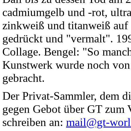
cadmiumgelb und -rot, ultr
zinkweiß und titanweiß auf d
gedrückt und "vermalt". 199
Collage. Bengel: "So manc
Kunstwerk wurde noch von Da
gebracht.
Der Privat-Sammler, dem die
gegen Gebot über GT zum Ve
schreiben an:
mail@gt-wor