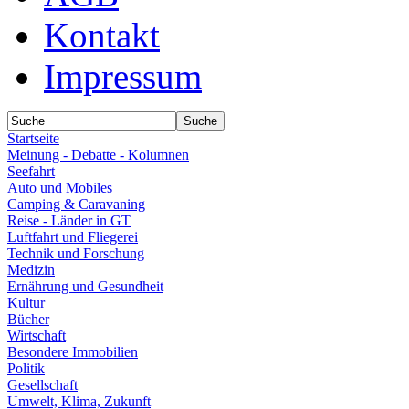
Kontakt
Impressum
Startseite
Meinung - Debatte - Kolumnen
Seefahrt
Auto und Mobiles
Camping & Caravaning
Reise - Länder in GT
Luftfahrt und Fliegerei
Technik und Forschung
Medizin
Ernährung und Gesundheit
Kultur
Bücher
Wirtschaft
Besondere Immobilien
Politik
Gesellschaft
Umwelt, Klima, Zukunft