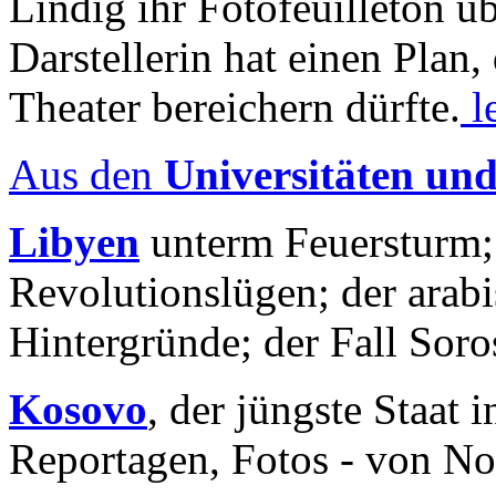
Lindig ihr Fotofeuilleton üb
Darstellerin hat einen Plan,
Theater bereichern dürfte.
l
Aus den
Universitäten un
Libyen
unterm Feuersturm;
Revolutionslügen; der arab
Hintergründe; der Fall Sor
Kosovo
, der jüngste Staat
Reportagen, Fotos - von No