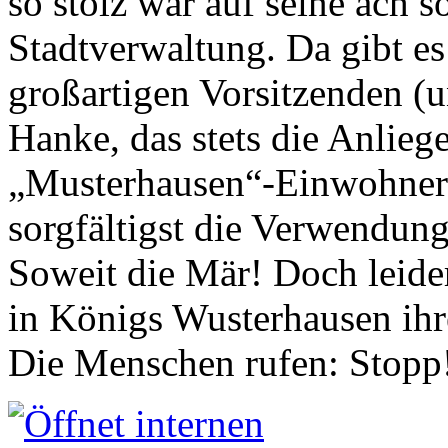
so stolz war auf seine ach s
Stadtverwaltung. Da gibt es
großartigen Vorsitzenden (
Hanke, das stets die Anlieg
„Musterhausen“-Einwohners
sorgfältigst die Verwendung
Soweit die Mär! Doch leider
in Königs Wusterhausen ih
Die Menschen rufen: Stopp