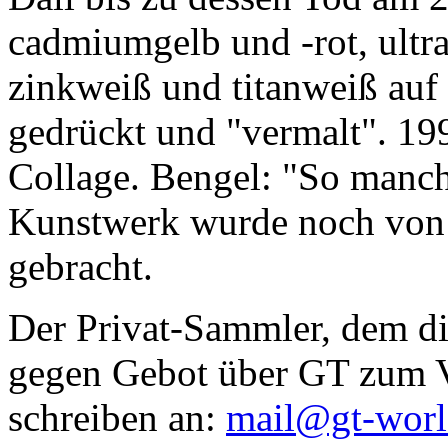
cadmiumgelb und -rot, ultr
zinkweiß und titanweiß auf d
gedrückt und "vermalt". 199
Collage. Bengel: "So manc
Kunstwerk wurde noch von Da
gebracht.
Der Privat-Sammler, dem die
gegen Gebot über GT zum Ve
schreiben an:
mail@gt-wor