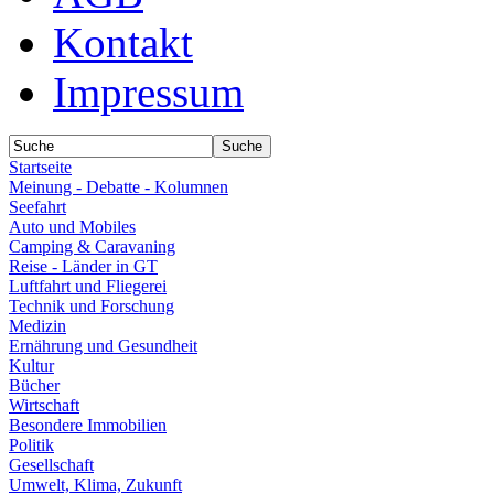
Kontakt
Impressum
Startseite
Meinung - Debatte - Kolumnen
Seefahrt
Auto und Mobiles
Camping & Caravaning
Reise - Länder in GT
Luftfahrt und Fliegerei
Technik und Forschung
Medizin
Ernährung und Gesundheit
Kultur
Bücher
Wirtschaft
Besondere Immobilien
Politik
Gesellschaft
Umwelt, Klima, Zukunft