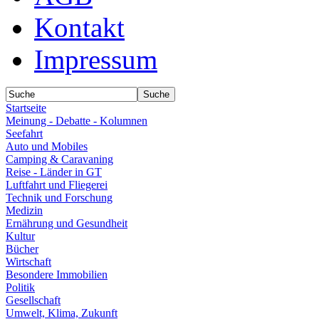
Kontakt
Impressum
Startseite
Meinung - Debatte - Kolumnen
Seefahrt
Auto und Mobiles
Camping & Caravaning
Reise - Länder in GT
Luftfahrt und Fliegerei
Technik und Forschung
Medizin
Ernährung und Gesundheit
Kultur
Bücher
Wirtschaft
Besondere Immobilien
Politik
Gesellschaft
Umwelt, Klima, Zukunft