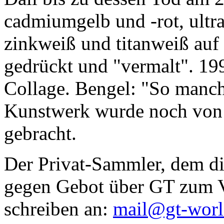
cadmiumgelb und -rot, ultr
zinkweiß und titanweiß auf d
gedrückt und "vermalt". 199
Collage. Bengel: "So manc
Kunstwerk wurde noch von Da
gebracht.
Der Privat-Sammler, dem die
gegen Gebot über GT zum Ve
schreiben an:
mail@gt-wor