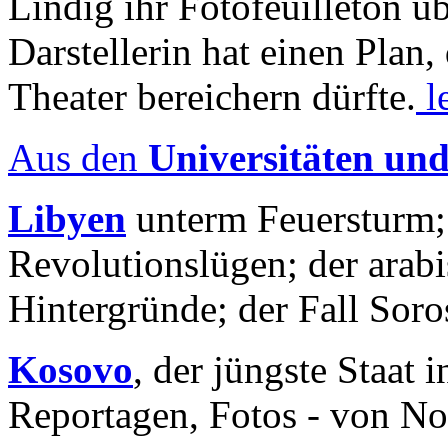
Lindig ihr Fotofeuilleton üb
Darstellerin hat einen Plan,
Theater bereichern dürfte.
l
Aus den
Universitäten un
Libyen
unterm Feuersturm;
Revolutionslügen; der arab
Hintergründe; der Fall Sor
Kosovo
, der jüngste Staat
Reportagen, Fotos - von No