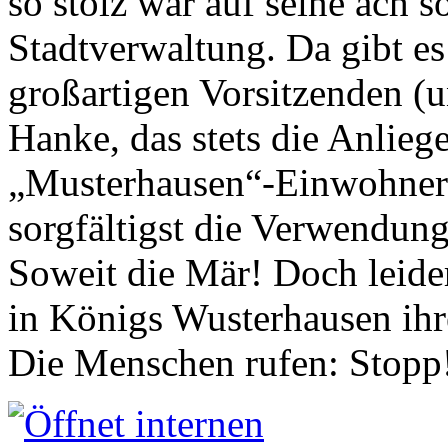
so stolz war auf seine ach s
Stadtverwaltung. Da gibt es
großartigen Vorsitzenden (
Hanke, das stets die Anlieg
„Musterhausen“-Einwohners
sorgfältigst die Verwendung
Soweit die Mär! Doch leider
in Königs Wusterhausen ih
Die Menschen rufen: Stopp