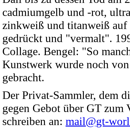
cadmiumgelb und -rot, ultr
zinkweiß und titanweiß auf d
gedrückt und "vermalt". 199
Collage. Bengel: "So manc
Kunstwerk wurde noch von Da
gebracht.
Der Privat-Sammler, dem die
gegen Gebot über GT zum Ve
schreiben an:
mail@gt-wor