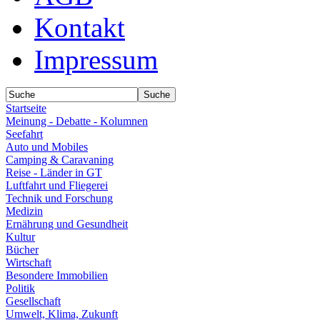
Kontakt
Impressum
Startseite
Meinung - Debatte - Kolumnen
Seefahrt
Auto und Mobiles
Camping & Caravaning
Reise - Länder in GT
Luftfahrt und Fliegerei
Technik und Forschung
Medizin
Ernährung und Gesundheit
Kultur
Bücher
Wirtschaft
Besondere Immobilien
Politik
Gesellschaft
Umwelt, Klima, Zukunft