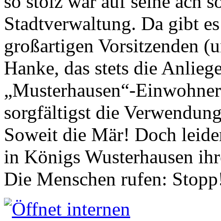
so stolz war auf seine ach s
Stadtverwaltung. Da gibt es
großartigen Vorsitzenden (
Hanke, das stets die Anlieg
„Musterhausen“-Einwohners
sorgfältigst die Verwendung
Soweit die Mär! Doch leider
in Königs Wusterhausen ih
Die Menschen rufen: Stopp