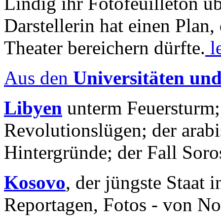
Lindig ihr Fotofeuilleton üb
Darstellerin hat einen Plan,
Theater bereichern dürfte.
l
Aus den
Universitäten un
Libyen
unterm Feuersturm;
Revolutionslügen; der arab
Hintergründe; der Fall Sor
Kosovo
, der jüngste Staat
Reportagen, Fotos - von No