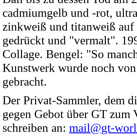
cadmiumgelb und -rot, ultr
zinkweiß und titanweiß auf d
gedrückt und "vermalt". 199
Collage. Bengel: "So manc
Kunstwerk wurde noch von Da
gebracht.
Der Privat-Sammler, dem die
gegen Gebot über GT zum Ve
schreiben an:
mail@gt-wor