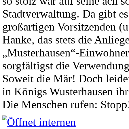
so stolz war auf seine ach s
Stadtverwaltung. Da gibt es
großartigen Vorsitzenden (
Hanke, das stets die Anlieg
„Musterhausen“-Einwohners
sorgfältigst die Verwendung
Soweit die Mär! Doch leider
in Königs Wusterhausen ih
Die Menschen rufen: Stopp