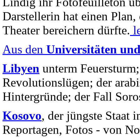
Lindig ihr Fotofeuilleton üb
Darstellerin hat einen Plan,
Theater bereichern dürfte.
l
Aus den
Universitäten un
Libyen
unterm Feuersturm;
Revolutionslügen; der arab
Hintergründe; der Fall Sor
Kosovo
, der jüngste Staat
Reportagen, Fotos - von No