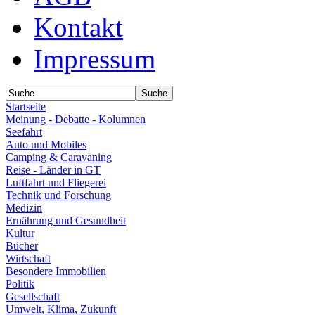
Kontakt
Impressum
Startseite
Meinung - Debatte - Kolumnen
Seefahrt
Auto und Mobiles
Camping & Caravaning
Reise - Länder in GT
Luftfahrt und Fliegerei
Technik und Forschung
Medizin
Ernährung und Gesundheit
Kultur
Bücher
Wirtschaft
Besondere Immobilien
Politik
Gesellschaft
Umwelt, Klima, Zukunft