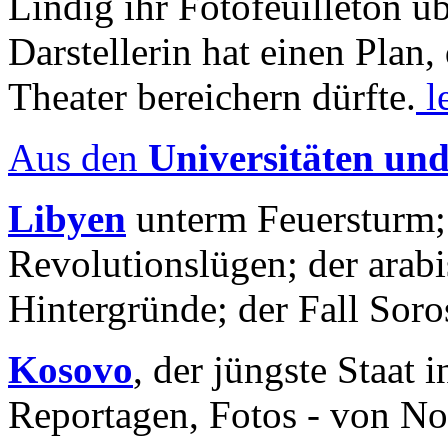
Lindig ihr Fotofeuilleton üb
Darstellerin hat einen Plan,
Theater bereichern dürfte.
l
Aus den
Universitäten un
Libyen
unterm Feuersturm;
Revolutionslügen; der arab
Hintergründe; der Fall Sor
Kosovo
, der jüngste Staat
Reportagen, Fotos - von No