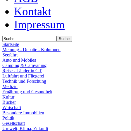
Kontakt
Impressum
Startseite
Meinung - Debatte - Kolumnen
Seefahrt
Auto und Mobiles
Camping & Caravaning
Reise - Länder in GT
Luftfahrt und Fliegerei
Technik und Forschung
Medizin
Ernährung und Gesundheit
Kultur
Bücher
Wirtschaft
Besondere Immobilien
Politik
Gesellschaft
Umwelt, Klima, Zukunft