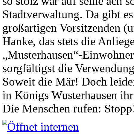
so stolz war auf seine ach s
Stadtverwaltung. Da gibt es
großartigen Vorsitzenden (
Hanke, das stets die Anlieg
„Musterhausen“-Einwohners
sorgfältigst die Verwendung
Soweit die Mär! Doch leider
in Königs Wusterhausen ih
Die Menschen rufen: Stopp