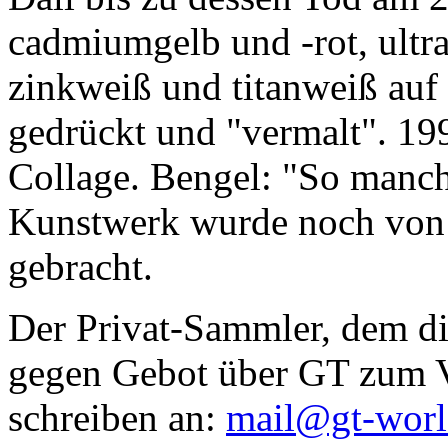
cadmiumgelb und -rot, ultr
zinkweiß und titanweiß auf d
gedrückt und "vermalt". 199
Collage. Bengel: "So manc
Kunstwerk wurde noch von Da
gebracht.
Der Privat-Sammler, dem die
gegen Gebot über GT zum Ve
schreiben an:
mail@gt-wor