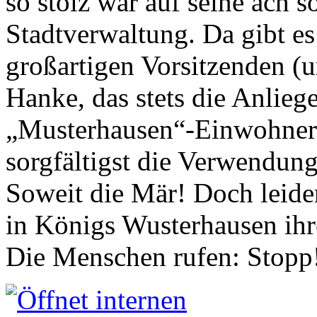
so stolz war auf seine ach s
Stadtverwaltung. Da gibt es
großartigen Vorsitzenden (
Hanke, das stets die Anlieg
„Musterhausen“-Einwohners
sorgfältigst die Verwendung
Soweit die Mär! Doch leider
in Königs Wusterhausen ih
Die Menschen rufen: Stopp