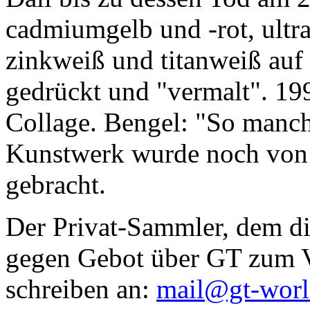
cadmiumgelb und -rot, ultr
zinkweiß und titanweiß auf d
gedrückt und "vermalt". 199
Collage. Bengel: "So manc
Kunstwerk wurde noch von Da
gebracht.
Der Privat-Sammler, dem die
gegen Gebot über GT zum Ve
schreiben an:
mail@gt-wor