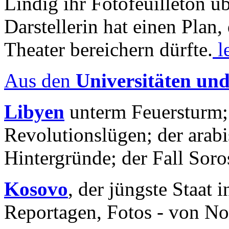
Lindig ihr Fotofeuilleton üb
Darstellerin hat einen Plan,
Theater bereichern dürfte.
l
Aus den
Universitäten un
Libyen
unterm Feuersturm;
Revolutionslügen; der arab
Hintergründe; der Fall Sor
Kosovo
, der jüngste Staat
Reportagen, Fotos - von No