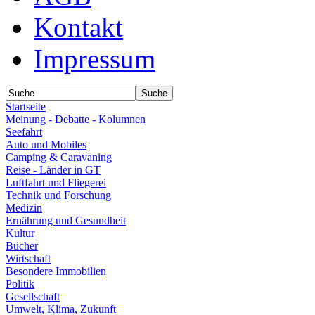
Kontakt
Impressum
Startseite
Meinung - Debatte - Kolumnen
Seefahrt
Auto und Mobiles
Camping & Caravaning
Reise - Länder in GT
Luftfahrt und Fliegerei
Technik und Forschung
Medizin
Ernährung und Gesundheit
Kultur
Bücher
Wirtschaft
Besondere Immobilien
Politik
Gesellschaft
Umwelt, Klima, Zukunft