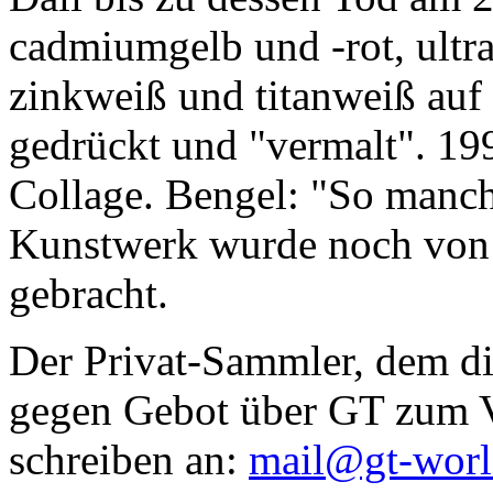
cadmiumgelb und -rot, ultr
zinkweiß und titanweiß auf d
gedrückt und "vermalt". 199
Collage. Bengel: "So manc
Kunstwerk wurde noch von Da
gebracht.
Der Privat-Sammler, dem die
gegen Gebot über GT zum Ve
schreiben an:
mail@gt-wor