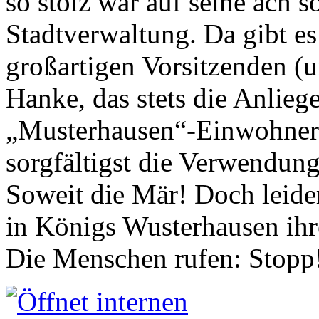
so stolz war auf seine ach s
Stadtverwaltung. Da gibt es
großartigen Vorsitzenden (
Hanke, das stets die Anlieg
„Musterhausen“-Einwohners
sorgfältigst die Verwendung
Soweit die Mär! Doch leider
in Königs Wusterhausen ih
Die Menschen rufen: Stopp