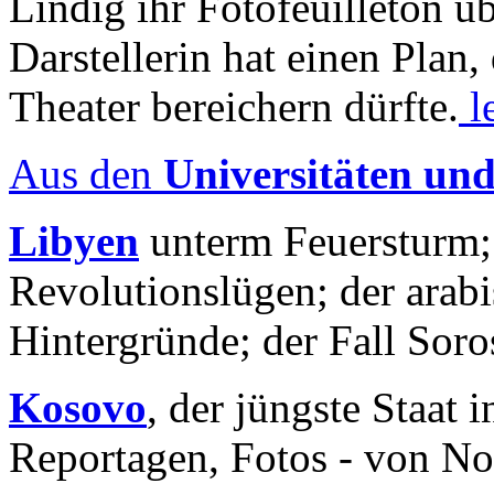
Lindig ihr Fotofeuilleton üb
Darstellerin hat einen Plan,
Theater bereichern dürfte.
l
Aus den
Universitäten un
Libyen
unterm Feuersturm;
Revolutionslügen; der arab
Hintergründe; der Fall Sor
Kosovo
, der jüngste Staat
Reportagen, Fotos - von No