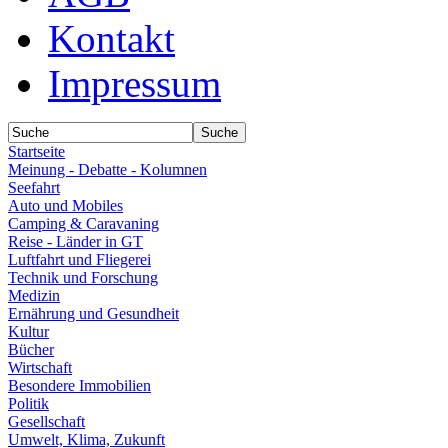
Kontakt
Impressum
Startseite
Meinung - Debatte - Kolumnen
Seefahrt
Auto und Mobiles
Camping & Caravaning
Reise - Länder in GT
Luftfahrt und Fliegerei
Technik und Forschung
Medizin
Ernährung und Gesundheit
Kultur
Bücher
Wirtschaft
Besondere Immobilien
Politik
Gesellschaft
Umwelt, Klima, Zukunft