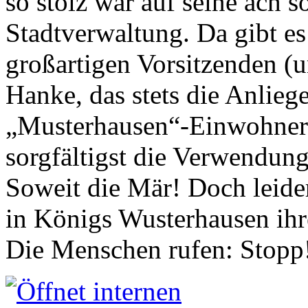
so stolz war auf seine ach s
Stadtverwaltung. Da gibt es
großartigen Vorsitzenden (
Hanke, das stets die Anlieg
„Musterhausen“-Einwohners
sorgfältigst die Verwendung
Soweit die Mär! Doch leider
in Königs Wusterhausen ih
Die Menschen rufen: Stopp