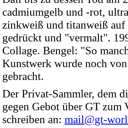
cadmiumgelb und -rot, ultr
zinkweiß und titanweiß auf d
gedrückt und "vermalt". 199
Collage. Bengel: "So manc
Kunstwerk wurde noch von Da
gebracht.
Der Privat-Sammler, dem die
gegen Gebot über GT zum Ve
schreiben an:
mail@gt-wor