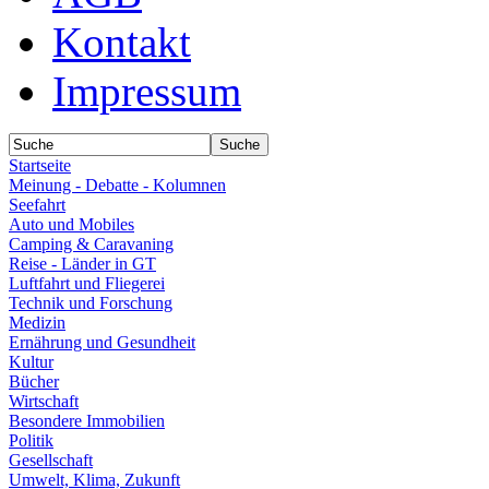
Kontakt
Impressum
Startseite
Meinung - Debatte - Kolumnen
Seefahrt
Auto und Mobiles
Camping & Caravaning
Reise - Länder in GT
Luftfahrt und Fliegerei
Technik und Forschung
Medizin
Ernährung und Gesundheit
Kultur
Bücher
Wirtschaft
Besondere Immobilien
Politik
Gesellschaft
Umwelt, Klima, Zukunft