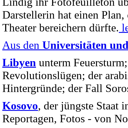
Lindig ihr Fotofeuilleton üb
Darstellerin hat einen Plan,
Theater bereichern dürfte.
l
Aus den
Universitäten un
Libyen
unterm Feuersturm;
Revolutionslügen; der arab
Hintergründe; der Fall Sor
Kosovo
, der jüngste Staat
Reportagen, Fotos - von No