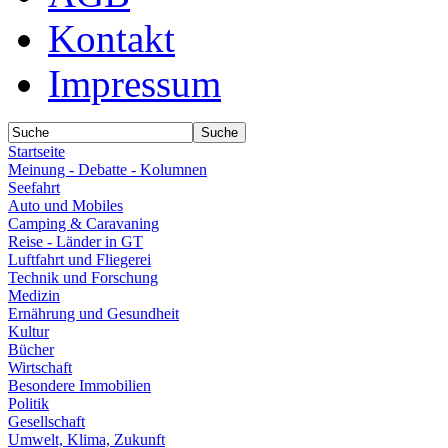
Kontakt
Impressum
Startseite
Meinung - Debatte - Kolumnen
Seefahrt
Auto und Mobiles
Camping & Caravaning
Reise - Länder in GT
Luftfahrt und Fliegerei
Technik und Forschung
Medizin
Ernährung und Gesundheit
Kultur
Bücher
Wirtschaft
Besondere Immobilien
Politik
Gesellschaft
Umwelt, Klima, Zukunft