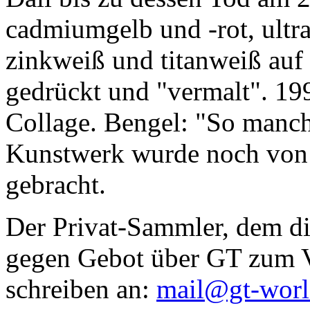
cadmiumgelb und -rot, ultr
zinkweiß und titanweiß auf d
gedrückt und "vermalt". 199
Collage. Bengel: "So manc
Kunstwerk wurde noch von Da
gebracht.
Der Privat-Sammler, dem die
gegen Gebot über GT zum Ve
schreiben an:
mail@gt-wor