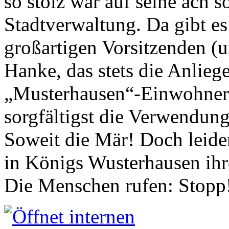
so stolz war auf seine ach s
Stadtverwaltung. Da gibt es
großartigen Vorsitzenden (
Hanke, das stets die Anlieg
„Musterhausen“-Einwohners
sorgfältigst die Verwendung
Soweit die Mär! Doch leider
in Königs Wusterhausen ih
Die Menschen rufen: Stopp