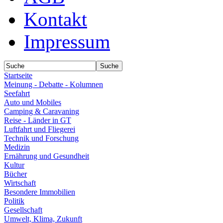
Kontakt
Impressum
Startseite
Meinung - Debatte - Kolumnen
Seefahrt
Auto und Mobiles
Camping & Caravaning
Reise - Länder in GT
Luftfahrt und Fliegerei
Technik und Forschung
Medizin
Ernährung und Gesundheit
Kultur
Bücher
Wirtschaft
Besondere Immobilien
Politik
Gesellschaft
Umwelt, Klima, Zukunft