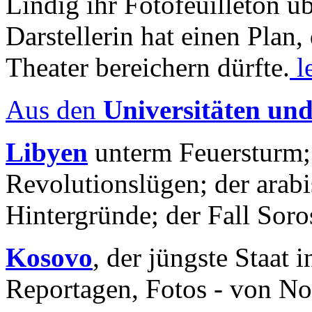
Lindig ihr Fotofeuilleton üb
Darstellerin hat einen Plan,
Theater bereichern dürfte.
l
Aus den
Universitäten un
Libyen
unterm Feuersturm;
Revolutionslügen; der arab
Hintergründe; der Fall Sor
Kosovo
, der jüngste Staat
Reportagen, Fotos - von No