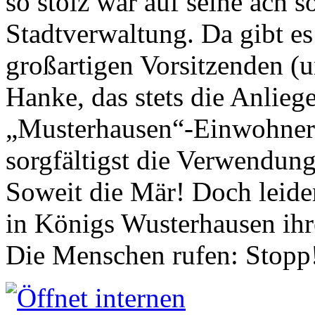
so stolz war auf seine ach s
Stadtverwaltung. Da gibt es
großartigen Vorsitzenden (
Hanke, das stets die Anlieg
„Musterhausen“-Einwohners
sorgfältigst die Verwendung
Soweit die Mär! Doch leider
in Königs Wusterhausen ih
Die Menschen rufen: Stopp