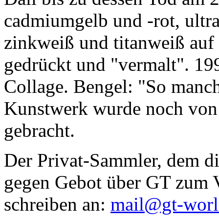
cadmiumgelb und -rot, ultr
zinkweiß und titanweiß auf d
gedrückt und "vermalt". 199
Collage. Bengel: "So manc
Kunstwerk wurde noch von Da
gebracht.
Der Privat-Sammler, dem die
gegen Gebot über GT zum Ve
schreiben an:
mail@gt-wor