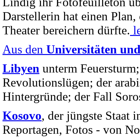
Lindig ihr Fotofeuilleton üb
Darstellerin hat einen Plan,
Theater bereichern dürfte.
l
Aus den
Universitäten un
Libyen
unterm Feuersturm;
Revolutionslügen; der arab
Hintergründe; der Fall Sor
Kosovo
, der jüngste Staat
Reportagen, Fotos - von No