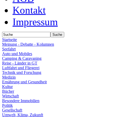
Kontakt
Impressum
Startseite
Meinung - Debatte - Kolumnen
Seefahrt
Auto und Mobiles
Camping & Caravaning
Reise - Länder in GT
Luftfahrt und Fliegerei
Technik und Forschung
Medizin
Ernährung und Gesundheit
Kultur
Bücher
Wirtschaft
Besondere Immobilien
Politik
Gesellschaft
Umwelt, Klima, Zukunft