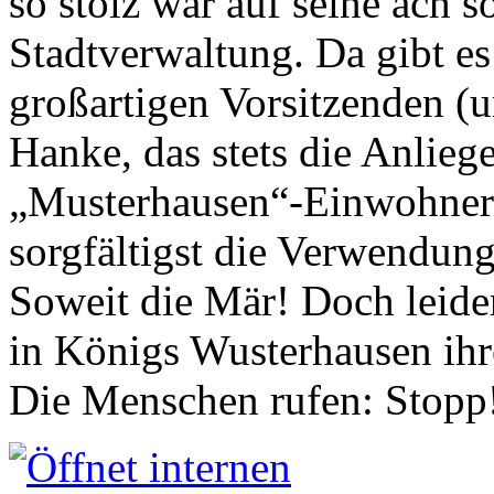
so stolz war auf seine ach s
Stadtverwaltung. Da gibt es
großartigen Vorsitzenden (
Hanke, das stets die Anlieg
„Musterhausen“-Einwohners
sorgfältigst die Verwendung
Soweit die Mär! Doch leider
in Königs Wusterhausen ih
Die Menschen rufen: Stopp