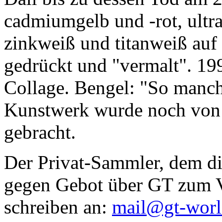
cadmiumgelb und -rot, ultr
zinkweiß und titanweiß auf d
gedrückt und "vermalt". 199
Collage. Bengel: "So manc
Kunstwerk wurde noch von Da
gebracht.
Der Privat-Sammler, dem die
gegen Gebot über GT zum Ve
schreiben an:
mail@gt-wor