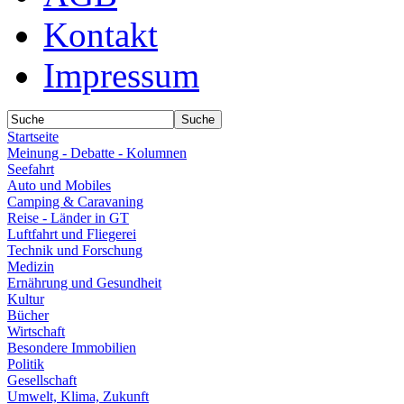
Kontakt
Impressum
Startseite
Meinung - Debatte - Kolumnen
Seefahrt
Auto und Mobiles
Camping & Caravaning
Reise - Länder in GT
Luftfahrt und Fliegerei
Technik und Forschung
Medizin
Ernährung und Gesundheit
Kultur
Bücher
Wirtschaft
Besondere Immobilien
Politik
Gesellschaft
Umwelt, Klima, Zukunft