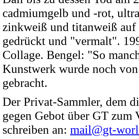
cadmiumgelb und -rot, ultr
zinkweiß und titanweiß auf d
gedrückt und "vermalt". 199
Collage. Bengel: "So manc
Kunstwerk wurde noch von Da
gebracht.
Der Privat-Sammler, dem die
gegen Gebot über GT zum Ve
schreiben an:
mail@gt-wor