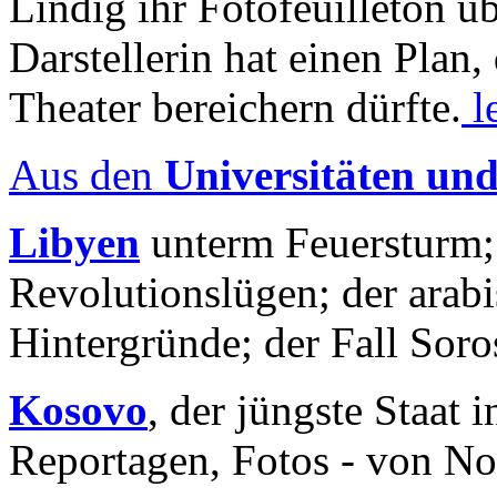
Lindig ihr Fotofeuilleton üb
Darstellerin hat einen Plan,
Theater bereichern dürfte.
l
Aus den
Universitäten un
Libyen
unterm Feuersturm;
Revolutionslügen; der arab
Hintergründe; der Fall Sor
Kosovo
, der jüngste Staat
Reportagen, Fotos - von No