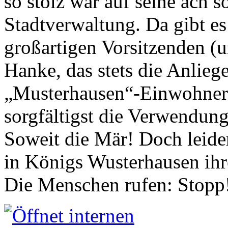
so stolz war auf seine ach s
Stadtverwaltung. Da gibt es
großartigen Vorsitzenden (
Hanke, das stets die Anlieg
„Musterhausen“-Einwohners
sorgfältigst die Verwendung
Soweit die Mär! Doch leider
in Königs Wusterhausen ih
Die Menschen rufen: Stopp