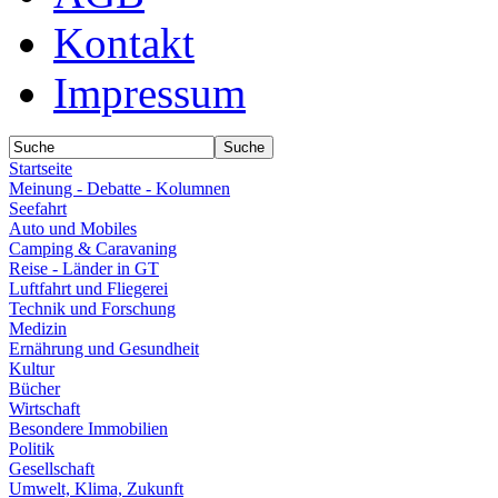
Kontakt
Impressum
Startseite
Meinung - Debatte - Kolumnen
Seefahrt
Auto und Mobiles
Camping & Caravaning
Reise - Länder in GT
Luftfahrt und Fliegerei
Technik und Forschung
Medizin
Ernährung und Gesundheit
Kultur
Bücher
Wirtschaft
Besondere Immobilien
Politik
Gesellschaft
Umwelt, Klima, Zukunft