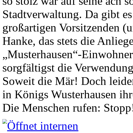
so stolz war auf seine ach s
Stadtverwaltung. Da gibt es
großartigen Vorsitzenden (
Hanke, das stets die Anlieg
„Musterhausen“-Einwohners
sorgfältigst die Verwendung
Soweit die Mär! Doch leider
in Königs Wusterhausen ih
Die Menschen rufen: Stopp