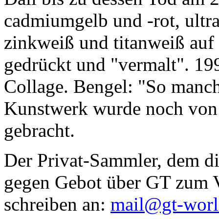
cadmiumgelb und -rot, ultr
zinkweiß und titanweiß auf d
gedrückt und "vermalt". 199
Collage. Bengel: "So manc
Kunstwerk wurde noch von Da
gebracht.
Der Privat-Sammler, dem die
gegen Gebot über GT zum Ve
schreiben an:
mail@gt-wor