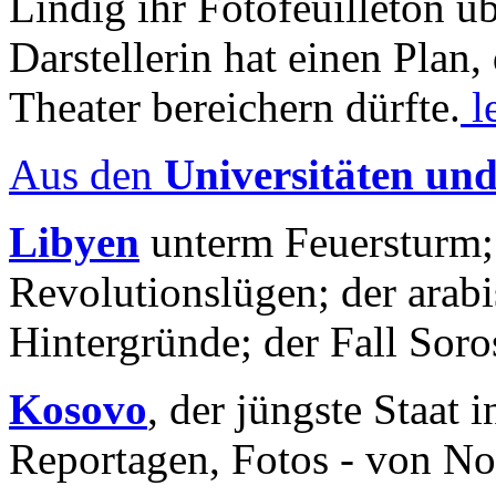
Lindig ihr Fotofeuilleton üb
Darstellerin hat einen Plan,
Theater bereichern dürfte.
l
Aus den
Universitäten un
Libyen
unterm Feuersturm;
Revolutionslügen; der arab
Hintergründe; der Fall Sor
Kosovo
, der jüngste Staat
Reportagen, Fotos - von No