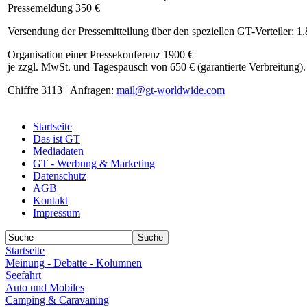
Pressemeldung 350 €
Versendung der Pressemitteilung über den speziellen GT-Verteiler: 1
Organisation einer Pressekonferenz 1900 €
je zzgl. MwSt. und Tagespausch von 650 € (garantierte Verbreitung).
Chiffre 3113 | Anfragen:
mail@gt-worldwide.com
Startseite
Das ist GT
Mediadaten
GT - Werbung & Marketing
Datenschutz
AGB
Kontakt
Impressum
Startseite
Meinung - Debatte - Kolumnen
Seefahrt
Auto und Mobiles
Camping & Caravaning