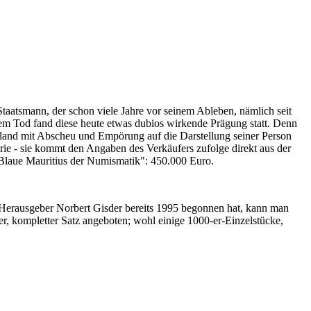
Staatsmann, der schon viele Jahre vor seinem Ableben, nämlich seit
nem Tod fand diese heute etwas dubios wirkende Prägung statt. Denn
iland mit Abscheu und Empörung auf die Darstellung seiner Person
erie - sie kommt den Angaben des Verkäufers zufolge direkt aus der
 "Blaue Mauritius der Numismatik": 450.000 Euro.
-Herausgeber Norbert Gisder bereits 1995 begonnen hat, kann man
r, kompletter Satz angeboten; wohl einige 1000-er-Einzelstücke,