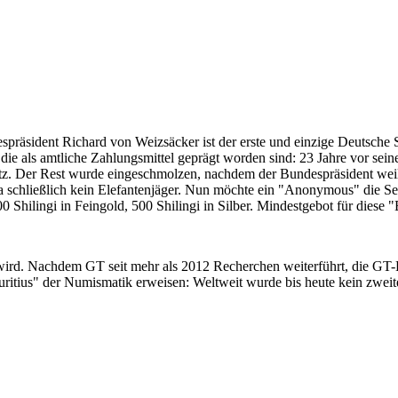
despräsident Richard von Weizsäcker ist der erste und einzige Deutsche 
ie als amtliche Zahlungsmittel geprägt worden sind: 23 Jahre vor sei
 Satz. Der Rest wurde eingeschmolzen, nachdem der Bundespräsident we
i ja schließlich kein Elefantenjäger. Nun möchte ein "Anonymous" die S
 Shilingi in Feingold, 500 Shilingi in Silber. Mindestgebot für diese
 wird. Nachdem GT seit mehr als 2012 Recherchen weiterführt, die GT
itius" der Numismatik erweisen: Weltweit wurde bis heute kein zweite