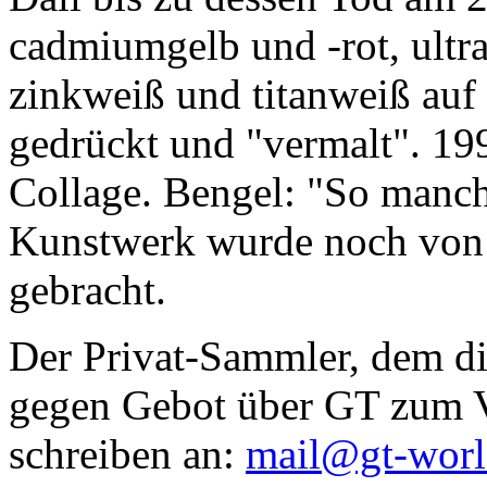
cadmiumgelb und -rot, ultr
zinkweiß und titanweiß auf d
gedrückt und "vermalt". 199
Collage. Bengel: "So manc
Kunstwerk wurde noch von Da
gebracht.
Der Privat-Sammler, dem die
gegen Gebot über GT zum Ve
schreiben an:
mail@gt-wor