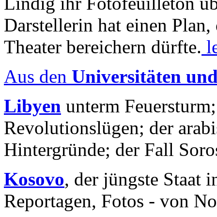
Lindig ihr Fotofeuilleton üb
Darstellerin hat einen Plan,
Theater bereichern dürfte.
l
Aus den
Universitäten un
Libyen
unterm Feuersturm;
Revolutionslügen; der arab
Hintergründe; der Fall Sor
Kosovo
, der jüngste Staat
Reportagen, Fotos - von No