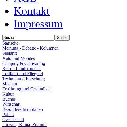
Kontakt
Impressum
Startseite
Meinung - Debatte - Kolumnen
Seefahrt
Auto und Mobiles
Camping & Caravaning
Reise - Länder in GT
Luftfahrt und Fliegerei
Technik und Forschung
Medizin
Ernährung und Gesundheit
Kultur
Bücher
Wirtschaft
Besondere Immobilien
Politik
Gesellschaft
Umwelt, Klima, Zukunft