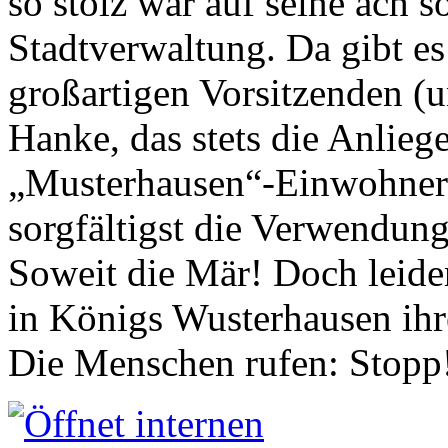
so stolz war auf seine ach s
Stadtverwaltung. Da gibt es
großartigen Vorsitzenden (
Hanke, das stets die Anlieg
„Musterhausen“-Einwohners
sorgfältigst die Verwendung
Soweit die Mär! Doch leider
in Königs Wusterhausen ih
Die Menschen rufen: Stopp