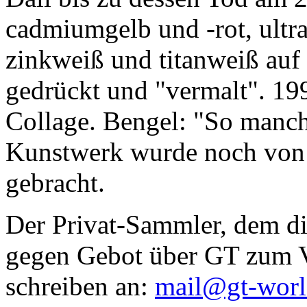
cadmiumgelb und -rot, ultr
zinkweiß und titanweiß auf d
gedrückt und "vermalt". 199
Collage. Bengel: "So manc
Kunstwerk wurde noch von Da
gebracht.
Der Privat-Sammler, dem die
gegen Gebot über GT zum Ve
schreiben an:
mail@gt-wor