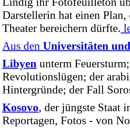
Lindig ihr Fotofeuilleton üb
Darstellerin hat einen Plan,
Theater bereichern dürfte.
l
Aus den
Universitäten un
Libyen
unterm Feuersturm;
Revolutionslügen; der arab
Hintergründe; der Fall Sor
Kosovo
, der jüngste Staat
Reportagen, Fotos - von No