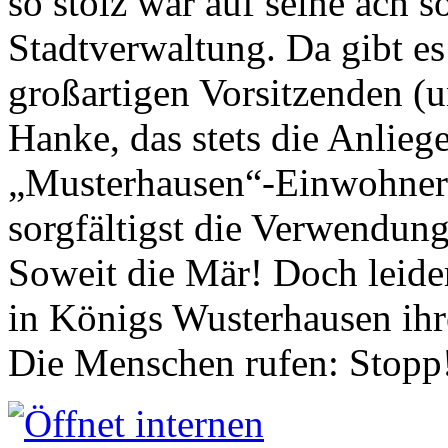
so stolz war auf seine ach s
Stadtverwaltung. Da gibt es
großartigen Vorsitzenden (
Hanke, das stets die Anlieg
„Musterhausen“-Einwohners
sorgfältigst die Verwendung
Soweit die Mär! Doch leider
in Königs Wusterhausen ih
Die Menschen rufen: Stopp