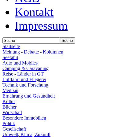
Kontakt
Impressum
Startseite
Meinung - Debatte - Kolumnen
Seefahrt
Auto und Mobiles
Camping & Caravaning
Reise - Länder in GT
Luftfahrt und Fliegerei
Technik und Forschung
Medizin
Ernährung und Gesundheit
Kultur
Bücher
Wirtschaft
Besondere Immobilien
Politik
Gesellschaft
Umwelt, Klima, Zukunft