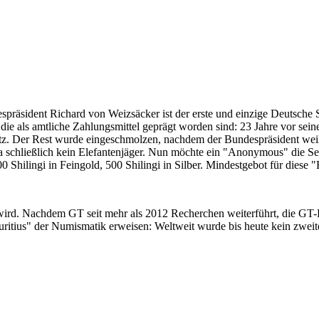
despräsident Richard von Weizsäcker ist der erste und einzige Deutsche 
ie als amtliche Zahlungsmittel geprägt worden sind: 23 Jahre vor sei
 Satz. Der Rest wurde eingeschmolzen, nachdem der Bundespräsident we
i ja schließlich kein Elefantenjäger. Nun möchte ein "Anonymous" die S
 Shilingi in Feingold, 500 Shilingi in Silber. Mindestgebot für diese
 wird. Nachdem GT seit mehr als 2012 Recherchen weiterführt, die GT
itius" der Numismatik erweisen: Weltweit wurde bis heute kein zweite