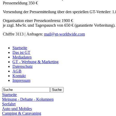
Pressemeldung 350 €
Versendung der Pressemitteilung über den speziellen GT-Verteiler: 1
Organisation einer Pressekonferenz 1900 €
je zzgl. MwSt. und Tagespausch von 650 € (garantierte Verbreitung).
Chiffre 3113 | Anfragen:
mail@gt-worldwide.com
Startseite
Das ist GT
Mediadaten
GT - Werbung & Marketing
Datenschutz
AGB
Kontakt
Impressum
Startseite
Meinung - Debatte - Kolumnen
Seefahrt
Auto und Mobiles
Camping & Caravaning