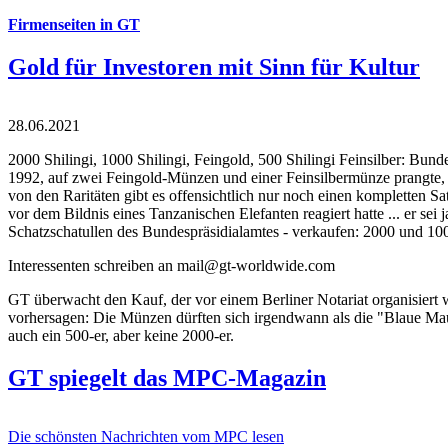
Firmenseiten in GT
Gold für Investoren mit Sinn für Kultur
28.06.2021
2000 Shilingi, 1000 Shilingi, Feingold, 500 Shilingi Feinsilber: Bun
1992, auf zwei Feingold-Münzen und einer Feinsilbermünze prangte, d
von den Raritäten gibt es offensichtlich nur noch einen kompletten
vor dem Bildnis eines Tanzanischen Elefanten reagiert hatte ... er se
Schatzschatullen des Bundespräsidialamtes - verkaufen: 2000 und 1000
Interessenten schreiben an mail@gt-worldwide.com
GT überwacht den Kauf, der vor einem Berliner Notariat organisiert
vorhersagen: Die Münzen dürften sich irgendwann als die "Blaue Maur
auch ein 500-er, aber keine 2000-er.
GT spiegelt das MPC-Magazin
Die schönsten Nachrichten vom MPC lesen