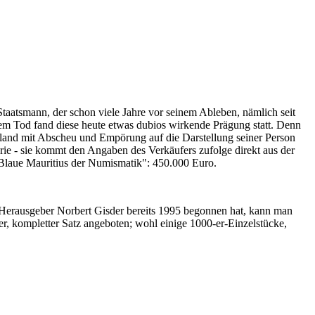
Staatsmann, der schon viele Jahre vor seinem Ableben, nämlich seit
nem Tod fand diese heute etwas dubios wirkende Prägung statt. Denn
iland mit Abscheu und Empörung auf die Darstellung seiner Person
erie - sie kommt den Angaben des Verkäufers zufolge direkt aus der
 "Blaue Mauritius der Numismatik": 450.000 Euro.
-Herausgeber Norbert Gisder bereits 1995 begonnen hat, kann man
r, kompletter Satz angeboten; wohl einige 1000-er-Einzelstücke,