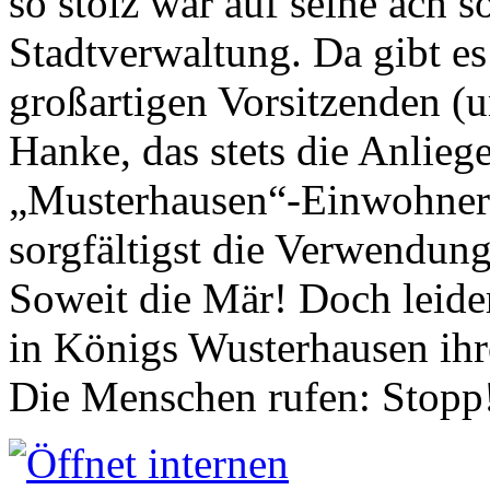
so stolz war auf seine ach s
Stadtverwaltung. Da gibt es
großartigen Vorsitzenden (
Hanke, das stets die Anlieg
„Musterhausen“-Einwohners
sorgfältigst die Verwendung
Soweit die Mär! Doch leider
in Königs Wusterhausen ih
Die Menschen rufen: Stopp