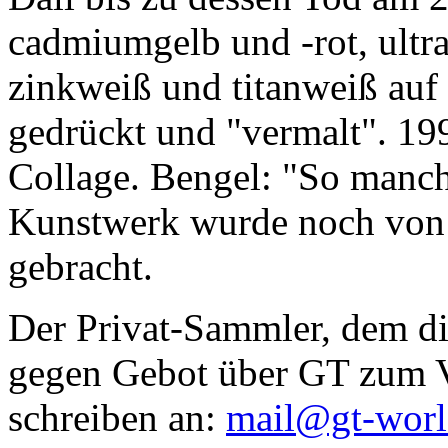
cadmiumgelb und -rot, ultr
zinkweiß und titanweiß auf d
gedrückt und "vermalt". 199
Collage. Bengel: "So manc
Kunstwerk wurde noch von Da
gebracht.
Der Privat-Sammler, dem die
gegen Gebot über GT zum Ve
schreiben an:
mail@gt-wor