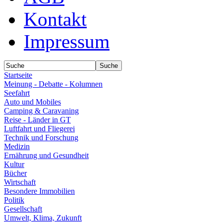
Kontakt
Impressum
Startseite
Meinung - Debatte - Kolumnen
Seefahrt
Auto und Mobiles
Camping & Caravaning
Reise - Länder in GT
Luftfahrt und Fliegerei
Technik und Forschung
Medizin
Ernährung und Gesundheit
Kultur
Bücher
Wirtschaft
Besondere Immobilien
Politik
Gesellschaft
Umwelt, Klima, Zukunft