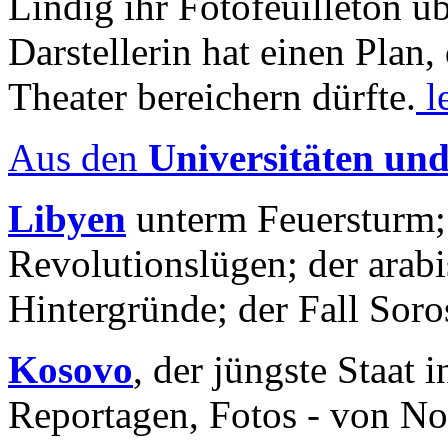
Lindig ihr Fotofeuilleton üb
Darstellerin hat einen Plan,
Theater bereichern dürfte.
l
Aus den
Universitäten un
Libyen
unterm Feuersturm;
Revolutionslügen; der arab
Hintergründe; der Fall Sor
Kosovo
, der jüngste Staat
Reportagen, Fotos - von No