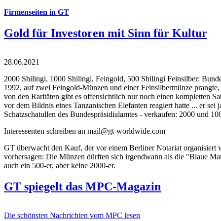
Firmenseiten in GT
Gold für Investoren mit Sinn für Kultur
28.06.2021
2000 Shilingi, 1000 Shilingi, Feingold, 500 Shilingi Feinsilber: Bun
1992, auf zwei Feingold-Münzen und einer Feinsilbermünze prangte, d
von den Raritäten gibt es offensichtlich nur noch einen kompletten
vor dem Bildnis eines Tanzanischen Elefanten reagiert hatte ... er se
Schatzschatullen des Bundespräsidialamtes - verkaufen: 2000 und 1000
Interessenten schreiben an mail@gt-worldwide.com
GT überwacht den Kauf, der vor einem Berliner Notariat organisiert
vorhersagen: Die Münzen dürften sich irgendwann als die "Blaue Maur
auch ein 500-er, aber keine 2000-er.
GT spiegelt das MPC-Magazin
Die schönsten Nachrichten vom MPC lesen