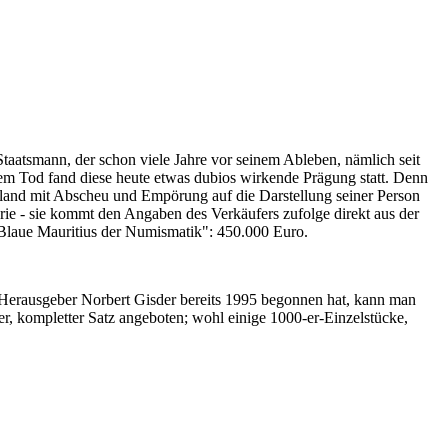
Staatsmann, der schon viele Jahre vor seinem Ableben, nämlich seit
nem Tod fand diese heute etwas dubios wirkende Prägung statt. Denn
iland mit Abscheu und Empörung auf die Darstellung seiner Person
erie - sie kommt den Angaben des Verkäufers zufolge direkt aus der
 "Blaue Mauritius der Numismatik": 450.000 Euro.
-Herausgeber Norbert Gisder bereits 1995 begonnen hat, kann man
r, kompletter Satz angeboten; wohl einige 1000-er-Einzelstücke,