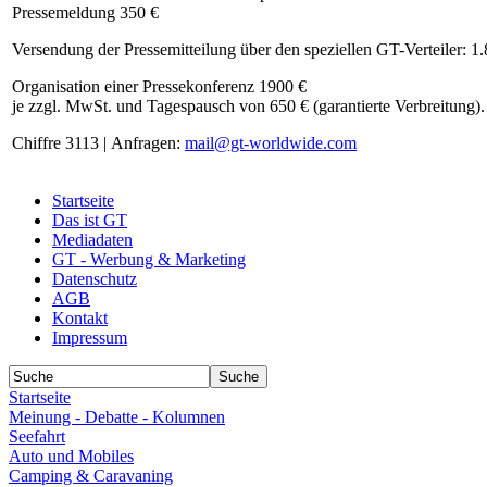
Pressemeldung 350 €
Versendung der Pressemitteilung über den speziellen GT-Verteiler: 1
Organisation einer Pressekonferenz 1900 €
je zzgl. MwSt. und Tagespausch von 650 € (garantierte Verbreitung).
Chiffre 3113 | Anfragen:
mail@gt-worldwide.com
Startseite
Das ist GT
Mediadaten
GT - Werbung & Marketing
Datenschutz
AGB
Kontakt
Impressum
Startseite
Meinung - Debatte - Kolumnen
Seefahrt
Auto und Mobiles
Camping & Caravaning