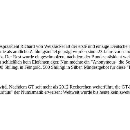
despräsident Richard von Weizsäcker ist der erste und einzige Deutsche 
ie als amtliche Zahlungsmittel geprägt worden sind: 23 Jahre vor sei
 Satz. Der Rest wurde eingeschmolzen, nachdem der Bundespräsident we
i ja schließlich kein Elefantenjäger. Nun möchte ein "Anonymous" die S
 Shilingi in Feingold, 500 Shilingi in Silber. Mindestgebot für diese
 wird. Nachdem GT seit mehr als 2012 Recherchen weiterführt, die GT
itius" der Numismatik erweisen: Weltweit wurde bis heute kein zweite