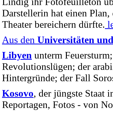
Lindig ihr Fotofeuilleton üb
Darstellerin hat einen Plan,
Theater bereichern dürfte.
l
Aus den
Universitäten un
Libyen
unterm Feuersturm;
Revolutionslügen; der arab
Hintergründe; der Fall Sor
Kosovo
, der jüngste Staat
Reportagen, Fotos - von No