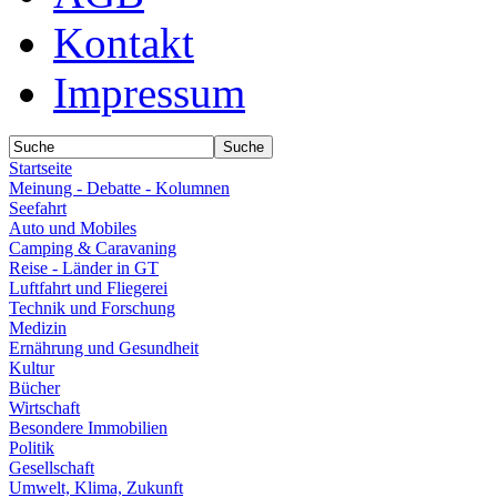
Kontakt
Impressum
Startseite
Meinung - Debatte - Kolumnen
Seefahrt
Auto und Mobiles
Camping & Caravaning
Reise - Länder in GT
Luftfahrt und Fliegerei
Technik und Forschung
Medizin
Ernährung und Gesundheit
Kultur
Bücher
Wirtschaft
Besondere Immobilien
Politik
Gesellschaft
Umwelt, Klima, Zukunft