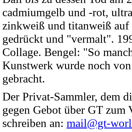
cadmiumgelb und -rot, ultr
zinkweiß und titanweiß auf d
gedrückt und "vermalt". 199
Collage. Bengel: "So manc
Kunstwerk wurde noch von Da
gebracht.
Der Privat-Sammler, dem die
gegen Gebot über GT zum Ve
schreiben an:
mail@gt-wor