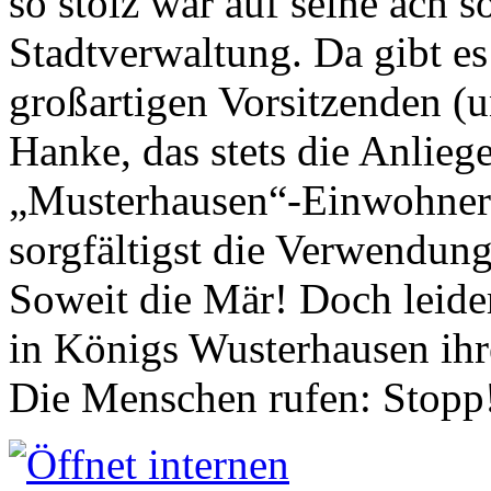
so stolz war auf seine ach s
Stadtverwaltung. Da gibt es
großartigen Vorsitzenden (
Hanke, das stets die Anlieg
„Musterhausen“-Einwohners
sorgfältigst die Verwendung
Soweit die Mär! Doch leider
in Königs Wusterhausen ih
Die Menschen rufen: Stopp